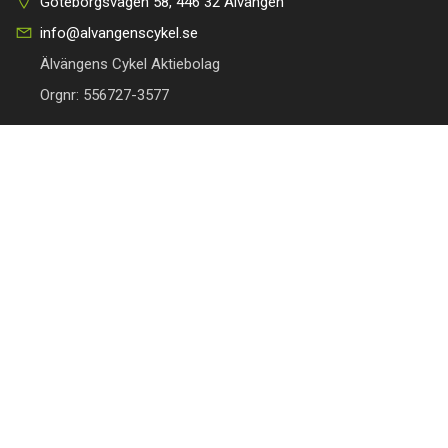
Göteborgsvägen 58, 446 32 Älvängen
info@alvangenscykel.se
Älvängens Cykel Aktiebolag
Orgnr: 556727-3577
HITTA TILL DIN CYKEL
BRA LÄNKAR
Barncyklar
Om oss
Damcyklar
Kontakta oss
Herrcyklar
Cykelverkstad
MTB Cyklar (Mountainbike)
Köpvillkor
Racer/Gravel
Integritetspolicy
Elcyklar
Leveranspolicy
Lådcyklar