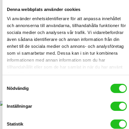
Size
W40 x H31 x D25 cm
Denna webbplats använder cookies
Volume
24 L
Vi använder enhetsidentifierare för att anpassa innehållet
Material
Rattan Look
och annonserna till användarna, tillhandahålla funktioner för
Weight
1,5 kg
sociala medier och analysera vår trafik. Vi vidarebefordrar
Color
Brown, Black
även sådana identifierare och annan information från din
Other
Carrying Capacity: 10 kg
enhet till de sociala medier och annons- och analysföretag
som vi samarbetar med. Dessa kan i sin tur kombinera
RELATED PRODUCTS
informationen med annan information som du har
tillhandahållit eller som de har samlat in när du har använt
deras tjänster.
Samtyckesval
Cykelkorg Nest AVS
Nödvändig
595,00
kr
Inställningar
Statistik