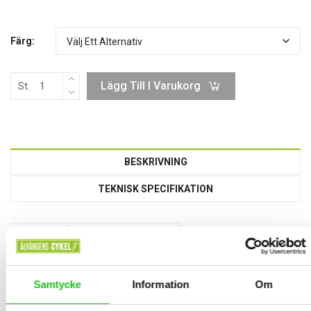
Färg:
Lägg Till I Varukorg
St.
BESKRIVNING
TEKNISK SPECIFIKATION
Brand
ATRAN VELO
Item type
Basket
Item name
Picnic Basket
Samtycke
Information
Om
Description
With AVS
Feature
AVS