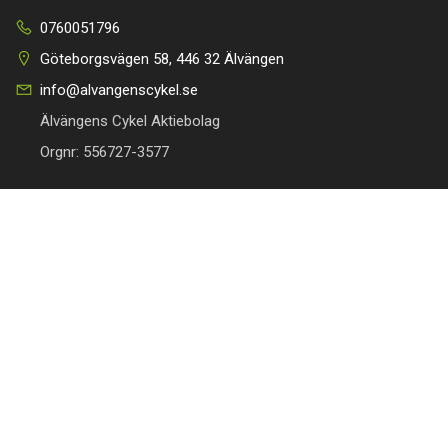
0760051796
Göteborgsvägen 58, 446 32 Älvängen
info@alvangenscykel.se
Älvängens Cykel Aktiebolag
Orgnr: 556727-3577
HITTA TILL DIN CYKEL
BRA LÄNKAR
Barncyklar
Om oss
Damcyklar
Kontakta oss
Herrcyklar
Cykelverkstad
MTB Cyklar (Mountainbike)
Köpvillkor
Racer/Gravel
Integritetspolicy
Elcyklar
Leveranspolicy