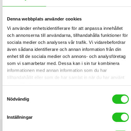
Lägg Till I Varukorg
St.
Denna webbplats använder cookies
Vi använder enhetsidentifierare för att anpassa innehållet
och annonserna till användarna, tillhandahålla funktioner för
BESKRIVNING
sociala medier och analysera vår trafik. Vi vidarebefordrar
även sådana identifierare och annan information från din
enhet till de sociala medier och annons- och analysföretag
AtranVelo Laptopväska med plats för laptop och utrymme för
som vi samarbetar med. Dessa kan i sin tur kombinera
dina papper.
informationen med annan information som du har
RELATED PRODUCTS
tillhandahållit eller som de har samlat in när du har använt
deras tjänster.
Samtyckesval
Nödvändig
AtranVelo Zap Top AVS
899,00
kr
Inställningar