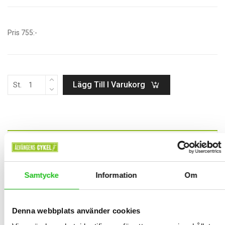
Pris 755:-
Lägg Till I Varukorg
St.
BESKRIVNING
Lightweight nylon handlebar harness with weatherproof carry bag.
Samtycke
Information
Om
Three mounting points for optimal stability during rides. Quick
release buckles for the carry bag, leaving the harness perfectly
attached. Handlebar spacers to clear brakes, shifters and cables.
Denna webbplats använder cookies
Works with many standard dry bags or tent-rolls. Weatherproof