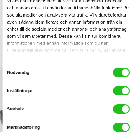
Vi använder enhetsidentifierare för att anpassa innehållet
carry bag with removable shoulder strap. Carry bag: 60 x 15Ø cm.
och annonserna till användarna, tillhandahålla funktioner för
Volume: 10 L. Height x width x length: 160 x 160 x 280mm.
sociala medier och analysera vår trafik. Vi vidarebefordrar
även sådana identifierare och annan information från din
RELATED PRODUCTS
enhet till de sociala medier och annons- och analysföretag
som vi samarbetar med. Dessa kan i sin tur kombinera
informationen med annan information som du har
tillhandahållit eller som de har samlat in när du har använt
Tec däckavtagare plast
deras tjänster.
99,00
kr
Samtyckesval
Nödvändig
Inställningar
Statistik
Marknadsföring