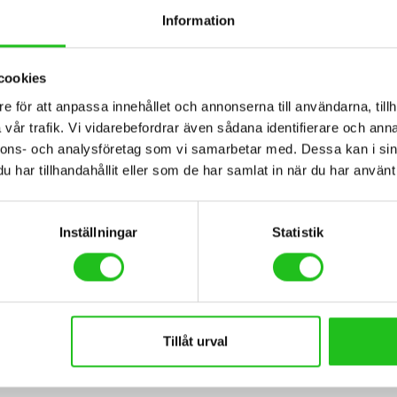
Information
cookies
e för att anpassa innehållet och annonserna till användarna, tillh
BESKRIVNING
TEKNISK SPECIFIKATION
vår trafik. Vi vidarebefordrar även sådana identifierare och anna
nnons- och analysföretag som vi samarbetar med. Dessa kan i sin
har tillhandahållit eller som de har samlat in när du har använt 
. Patenterad snabbkoppling som förenklar monteringen och gör att hållar
Inställningar
Statistik
et i trafiken.
apter 9761 för säkerhet och synlighet.
trymme.
ats och skyddar dem samtidigt från repor och märken.
Tillåt urval
lats i bagageutrymmet.