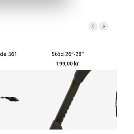
ide 561
Stöd 26″-28″
Gri
199,00
kr