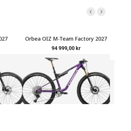
027
Orbea OIZ M-Team Factory 2027
SERV
94 999,00
kr