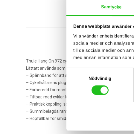
Samtycke
Denna webbplats använder 
Vi använder enhetsidentifierar
sociala medier och analysera 
till de sociala medier och a
med annan information som du 
Thule Hang On 972 cykelhållare
Lättatt använda som cykelhållare för 3 cyklar på dragkrok
Samtyckesval
– Spännband för att säkra cyklarna ingår.
Nödvändig
– Cykelhållarens pluggar har en reflexyta för bättre synligh
– Förberedd för montering av Thule Ljusramp 976 med Ad
– Tiltbar, med cyklar lastade, för lätt åtkomligt bagageu
– Praktisk koppling, som passar de flesta dragkrokar.
– Gummibelagda ramhållare håller cyklarna stadigt på pl
– Hopfällbar för smidig förvaring – kompakt nog att få p