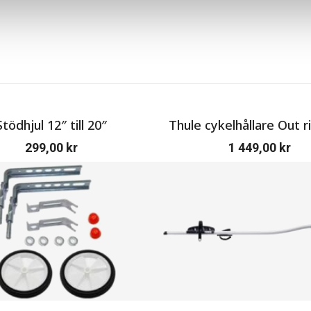
Stödhjul 12″ till 20″
Thule cykelhållare Out r
299,00
kr
1 449,00
kr