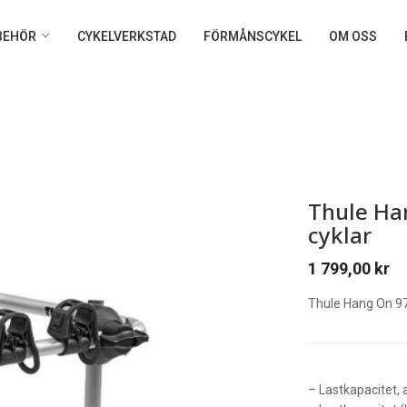
LBEHÖR
CYKELVERKSTAD
FÖRMÅNSCYKEL
OM OSS
Thule Han
cyklar
1 799,00
kr
Thule Hang On 97
– Lastkapacitet, a