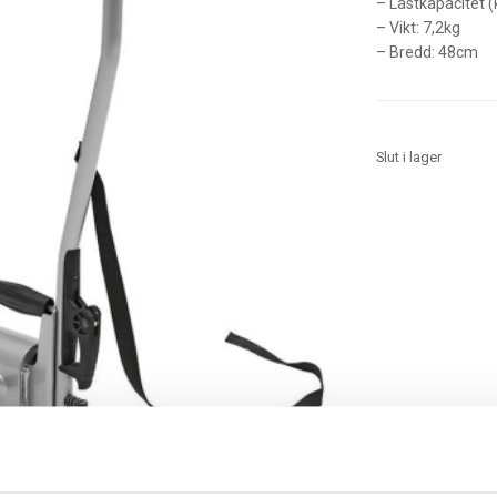
– Lastkapacitet (
– Vikt: 7,2kg
– Bredd: 48cm
Slut i lager