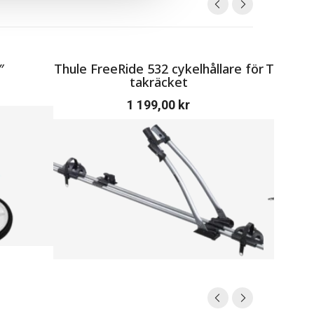
″
Thule FreeRide 532 cykelhållare för
Thule H
takräcket
1 199,00
kr