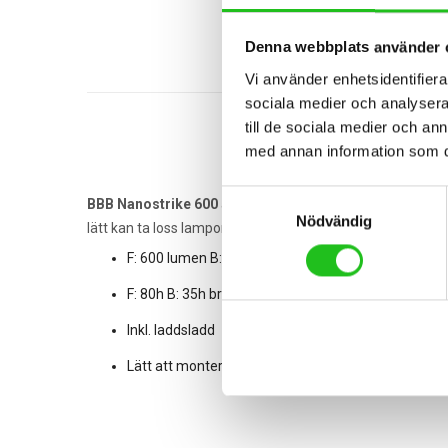
Denna webbplats använder 
Vi använder enhetsidentifierar
sociala medier och analysera 
till de sociala medier och a
med annan information som du 
Samtyckesval
BBB Nanostrike 600
är ett perfekt lampset för vardagsp
Nödvändig
lätt kan ta loss lamporna och ta med dig.
F: 600 lumen B: 50 lumen
F: 80h B: 35h brinntid
Inkl. laddsladd
Lätt att monterat på styret/sadelstolpen