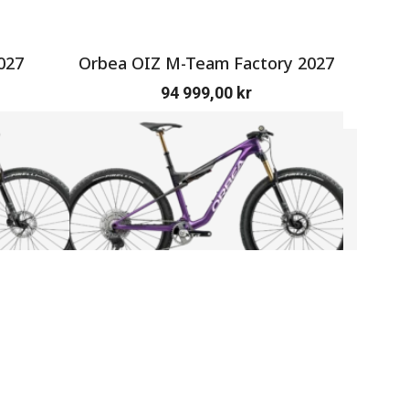
027
Orbea OIZ M-Team Factory 2027
SERV
94 999,00
kr