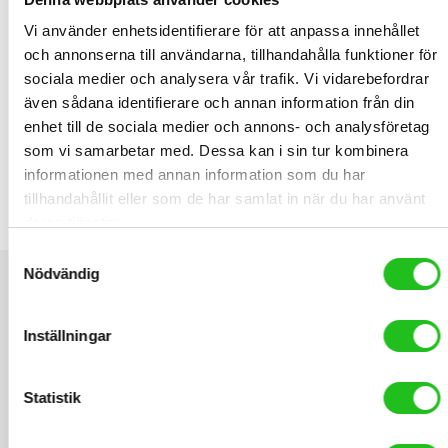
MicroFleece. Mycket flexibelt och tåligt skoskydd. Alla sömmar är
Vi använder enhetsidentifierare för att anpassa innehållet
på insidan täckta med vattentät tape. 38mm breda kardborreband
och annonserna till användarna, tillhandahålla funktioner för
undertill. Med förstärkningar på utsatta partier.
sociala medier och analysera vår trafik. Vi vidarebefordrar
även sådana identifierare och annan information från din
RELATED PRODUCTS
enhet till de sociala medier och annons- och analysföretag
som vi samarbetar med. Dessa kan i sin tur kombinera
informationen med annan information som du har
tillhandahållit eller som de har samlat in när du har använt
Elite Cannibal XC Flaskställ
deras tjänster.
219,00
kr
Samtyckesval
Nödvändig
Inställningar
Statistik