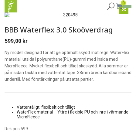
0
BBB Waterflex 3.0 Skoöverdrag
599,00
kr
Ny modell designad för att ge optimalt skydd mot regn. WaterFlex
material: utsida i polyurethane(PU)-gummi med insida med
MicroFleece. Mycket flexibelt och tåligt skoskydd. Alla sömmar är
på insidan täckta med vattentät tape. 38mm breda kardborreband
undertill. Med förstärkningar på utsatta partier.
Vattentåligt, flexibelt och tåligt
WaterFlex material – Yttre i flexible PU och inre i värmande
MicroFleece
Rek pris 599:-