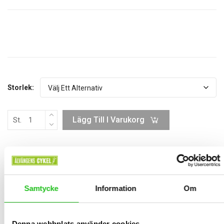
Storlek:
Lägg Till I Varukorg
St.
BESKRIVNING
Samtycke
Information
Om
Ny modell designad för att ge optimalt skydd mot regn. WaterFlex
material: utsida i polyurethane(PU)-gummi med insida med
Denna webbplats använder cookies