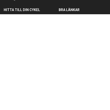
HITTA TILL DIN CYKEL
BRA LÄNKAR
Barncyklar
Om oss
Damcyklar
Kontakta oss
Herrcyklar
Cykelverkstad
MTB Cyklar (Mountainbike)
Köpvillkor
Racer/Gravel
Integritetspolicy
Elcyklar
Leveranspolicy
Lådcyklar
Öppettider
MÅN-FRE 10:00-18:00
LÖRDAG 10:00-14:00