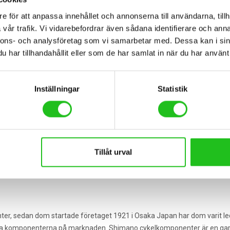
e för att anpassa innehållet och annonserna till användarna, tillh
cyklar för nordiska förhållande här på västkusten. Cyklar som tar dig från 
vår trafik. Vi vidarebefordrar även sådana identifierare och anna
nnons- och analysföretag som vi samarbetar med. Dessa kan i sin
ka hålla i tusentals mil och bära dig genom livets alla skeden. Helst ska
har tillhandahållit eller som de har samlat in när du har använt 
förhållanden med sol, regn, snö, slask, blask och saltade vägar. Därför utv
 av konstruktörer som utvecklar ramar med perfekt vridstyvhet, vikt och f
in ser ut beror på vem som ska sitta på sadeln och hur cykeln ska anvä
Inställningar
Statistik
tas igen med hjälp av program och simulatorer. Det ger oss full kontroll 
s största cykelkoncerner. Tack vare Cycleurope får vi tillgång till de s
och andra komponenter från de bästa tillverkarna.
Tillåt urval
ar lås av hög kvalitet för att hålla din cykel säker ifrån tjuvar. Det finn
ng eller vajerlås.
ter, sedan dom startade företaget 1921 i Osaka Japan har dom varit le
a komponenterna på marknaden. Shimano cykelkomponenter är en garanti