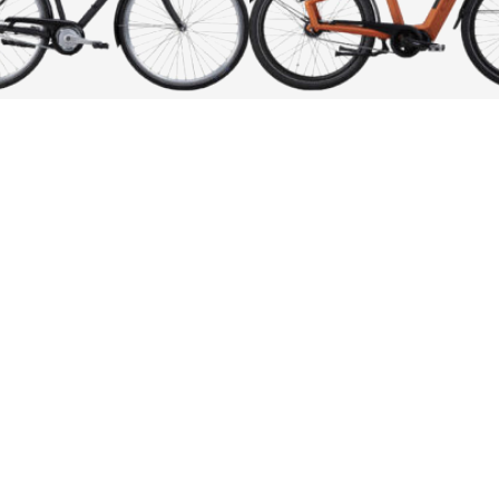
ning Elody 51 bourdaeux
Orbea OIZ M-PRO 2
5 000,00
kr
72 999,00
kr