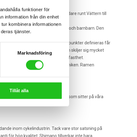
andahålla funktioner för
dagis till jobbet till affären och vidare runt Vättern till
n information från din enhet
 tur kombinera informationen
 den kunna rulla vidare till dina barn och barnbarn. Den
deras tjänster.
ecklar vi den i vår fabrik i Varberg.
unktion. När linjer, vinklar och fästpunkter definieras får
ndas. En tränings- och tävlingsram skiljer sig mycket
Marknadsföring
över allt från luftmotstånd till hållfasthet.
enaste materialen och den vassaste tekniken. Ramen
Tillåt alla
s en mängd olika lås men det vanligaste som sitter på våra
dande inom cykelindustrin. Tack vare stor satsning på
 för hög kvalitet. Shimano tillverkar inte bara