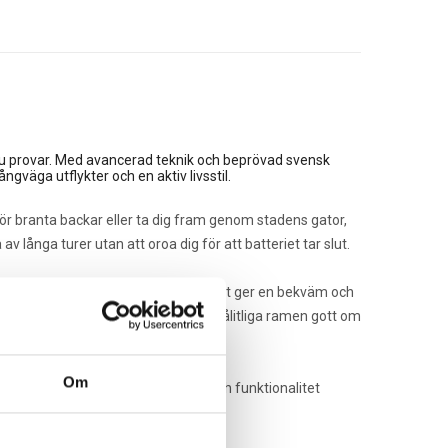
du provar. Med avancerad teknik och beprövad svensk
ngväga utflykter och en aktiv livsstil.
ör branta backar eller ta dig fram genom stadens gator,
långa turer utan att oroa dig för att batteriet tar slut.
rgonomiska ramen och justerbara styret ger en bekväm och
Dessutom erbjuder den stabila och pålitliga ramen gott om
Om
in kombination av kraft, komfort och funktionalitet