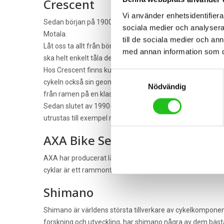
Crescent
Vi använder enhetsidentifierar
Sedan början på 1900-talet har Crescent tillverkat kvalitets
sociala medier och analysera 
Motala.
till de sociala medier och a
Låt oss ta allt från början. Ramen är cykelns stomme. Den s
med annan information som du 
ska helt enkelt tåla det mesta. Och må bra i våra nordiska 
Hos Crescent finns kunskap, tradition och ett erfaret team
Samtyckesval
cykeln också sin geometriska sammansättning. Hur geometr
Nödvändig
från ramen på en klassisk damcykel. Cyklarna testas och tes
Sedan slutet av 1990-talet ingår Crescent i en av världen
utrustas till exempel med slittåliga växlar, bromssystem 
AXA Bike Security
AXA har producerat lås till cyklar i över 100 år och tillverk
cyklar är ett rammonterat lås med möjlighet till extra kätti
Shimano
Shimano är världens största tillverkare av cykelkomponen
forskning och utveckling, har shimano några av dem bäst