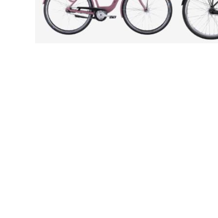
LATEST PRODUCTS
Däck CST 20×2.125 54-406
Handpen
199,00
kr