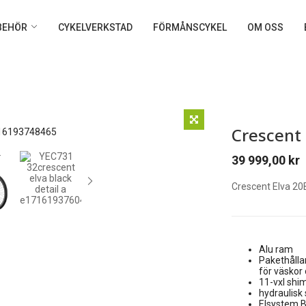
LBEHÖR
CYKELVERKSTAD
FÖRMÅNSCYKEL
OM OSS
Crescent 
39 999,00
kr
Crescent Elva 20
Alu ram
Pakethålla
för väskor
11-vxl shi
hydraulisk
Elsystem 