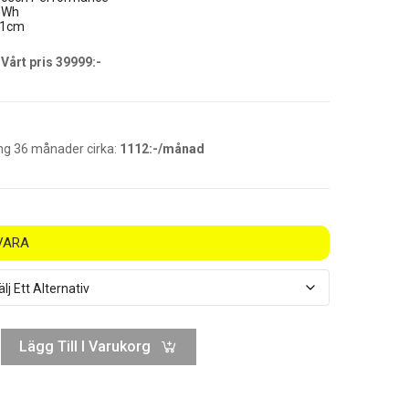
00Wh
51cm
Vårt pris 39999:-
ng 36 månader cirka:
1112:-/månad
VARA
Lägg Till I Varukorg