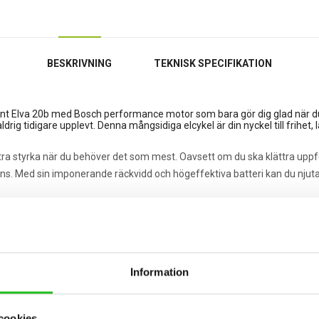
BESKRIVNING
TEKNISK SPECIFIKATION
cent Elva 20b med Bosch performance motor som bara gör dig glad när 
g tidigare upplevt. Denna mångsidiga elcykel är din nyckel till frihet, lå
xtra styrka när du behöver det som mest. Oavsett om du ska klättra uppf
. Med sin imponerande räckvidd och högeffektiva batteri kan du njuta av 
utformad för att göra varje cykeltur till en njutbar upplevelse. Den e
en och skärmsystemet gör att du kan cykla säkert i alla förhållanden. 
r eller dagliga pendlingsresor.
Information
 äventyr? Då är Crescent Elva den perfekta följeslagaren för dig. Med s
ptäck Crescent Elva idag och låt dina äventyr börja!
cookies