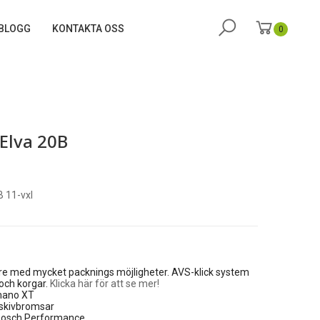
BLOGG
KONTAKTA OSS
0
Elva 20B
B 11-vxl
re med mycket packnings möjligheter. AVS-klick system
 och korgar.
Klicka här för att se mer!
mano XT
 skivbromsar
Bosch Performance