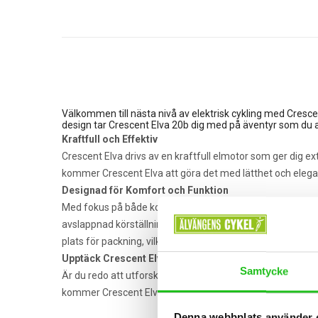
Välkommen till nästa nivå av elektrisk cykling med Cres
design tar Crescent Elva 20b dig med på äventyr som du aldri
Kraftfull och Effektiv
Crescent Elva drivs av en kraftfull elmotor som ger dig e
kommer Crescent Elva att göra det med lätthet och elegans
Designad för Komfort och Funktion
Med fokus på både komfort och funktion är Crescent Elva 
avslappnad körställning, medan den integrerade belysning
plats för packning, vilket gör den perfekt för långa äventy
Upptäck Crescent Elva Idag
Samtycke
Är du redo att utforska nya platser och uppleva spännande
kommer Crescent Elva att ta din cykling till nya höjder. Up
Denna webbplats använder 