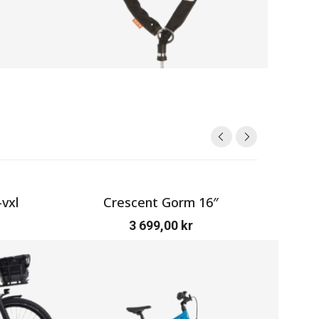
vxl
Crescent Gorm 16″
Cr
3 699,00
kr