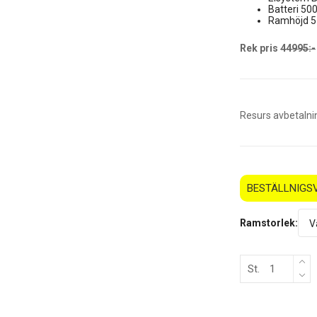
Batteri 5
Ramhöjd 
Rek pris
44995:-
Resurs avbetalni
BESTÄLLNIGS
Ramstorlek:
St.