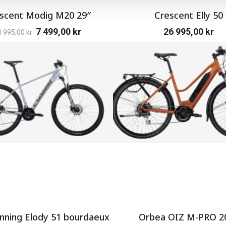
scent Modig M20 29″
Crescent Elly 50
7 499,00
kr
26 995,00
kr
0 995,00
kr
ning Elody 51 bourdaeux
Orbea OIZ M-PRO 2