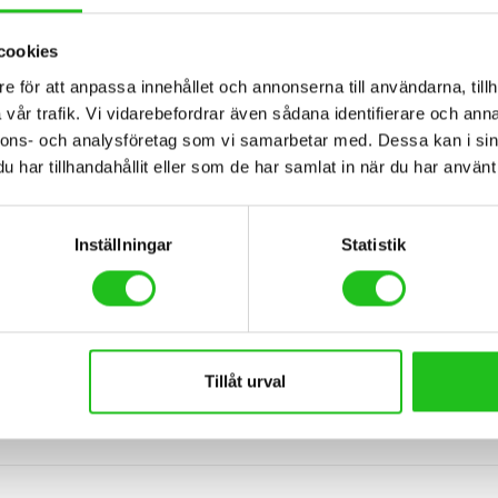
ka hålla i tusentals mil och bära dig genom livets alla skeden. Helst ska
cookies
förhållanden med sol, regn, snö, slask, blask och saltade vägar. Därför utv
 av konstruktörer som utvecklar ramar med perfekt vridstyvhet, vikt och f
e för att anpassa innehållet och annonserna till användarna, tillh
in ser ut beror på vem som ska sitta på sadeln och hur cykeln ska anvä
vår trafik. Vi vidarebefordrar även sådana identifierare och anna
tas igen med hjälp av program och simulatorer. Det ger oss full kontroll 
nnons- och analysföretag som vi samarbetar med. Dessa kan i sin
s största cykelkoncerner. Tack vare Cycleurope får vi tillgång till de s
har tillhandahållit eller som de har samlat in när du har använt 
och andra komponenter från de bästa tillverkarna.
Inställningar
Statistik
ter, sedan dom startade företaget 1921 i Osaka Japan har dom varit le
a komponenterna på marknaden. Shimano cykelkomponenter är en garanti
mano cykelglasögon och Shimano cykeltillbehör.
Tillåt urval