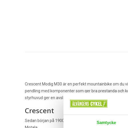
Crescent Modig M30 är en perfekt mountainbike om du vill
pendling med komponenter som ger bra prestanda och kon
styrhuvud ger en avslappnad sittställning och bra kont
Crescent
Sedan början på 1900-talet har Crescent tillverkat kvalitets
Samtycke
Motala.