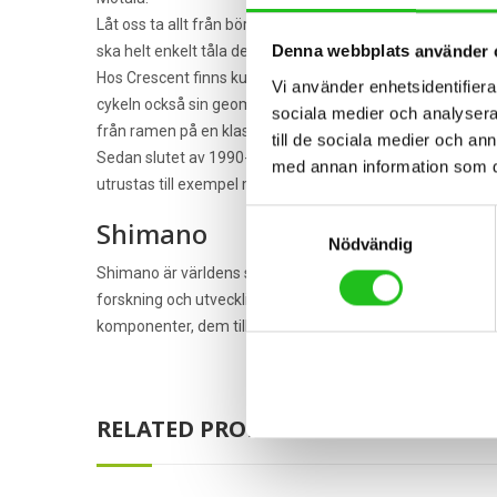
Låt oss ta allt från början. Ramen är cykelns stomme. Den s
Denna webbplats använder 
ska helt enkelt tåla det mesta. Och må bra i våra nordiska 
Hos Crescent finns kunskap, tradition och ett erfaret team
Vi använder enhetsidentifierar
cykeln också sin geometriska sammansättning. Hur geometr
sociala medier och analysera 
från ramen på en klassisk damcykel. Cyklarna testas och tes
till de sociala medier och a
Sedan slutet av 1990-talet ingår Crescent i en av världen
med annan information som du 
utrustas till exempel med slittåliga växlar, bromssystem 
Samtyckesval
Shimano
Nödvändig
Shimano är världens största tillverkare av cykelkomponen
forskning och utveckling, har shimano några av dem bäst
komponenter, dem tillverkar även Shimano cykelskor, Shi
RELATED PRODUCTS