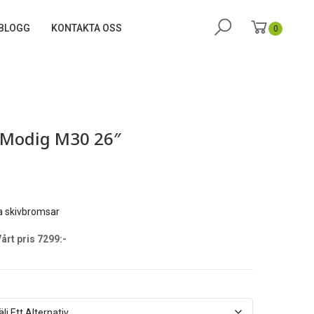
BLOGG
KONTAKTA OSS
0
 Modig M30 26″
a skivbromsar
årt pris 7299:-