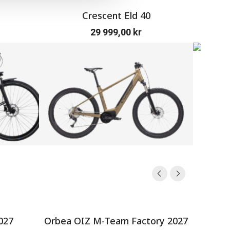
Crescent Eld 40
Cre
29 999,00
kr
027
Orbea OIZ M-Team Factory 2027
SERV