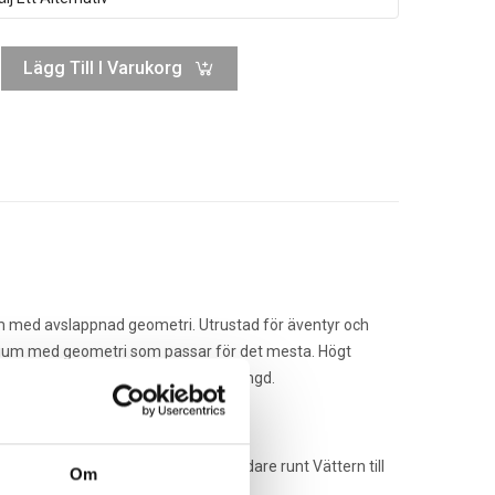
Lägg Till I Varukorg
ram med avslappnad geometri. Utrustad för äventyr och
inium med geometri som passar för det mesta. Högt
msar. RST-gaffel med 100 mm slaglängd.
dagis till jobbet till affären och vidare runt Vättern till
Om