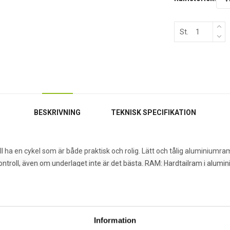
St.
BESKRIVNING
TEKNISK SPECIFIKATION
 ha en cykel som är både praktisk och rolig. Lätt och tålig aluminium
troll, även om underlaget inte är det bästa. RAM: Hardtailram i alum
roll. KOMPONENTER:Shimano Tourney 3×7 växlar och hydrauliska skivbro
cyklar för nordiska förhållande här på västkusten. Cyklar som tar dig från 
Information