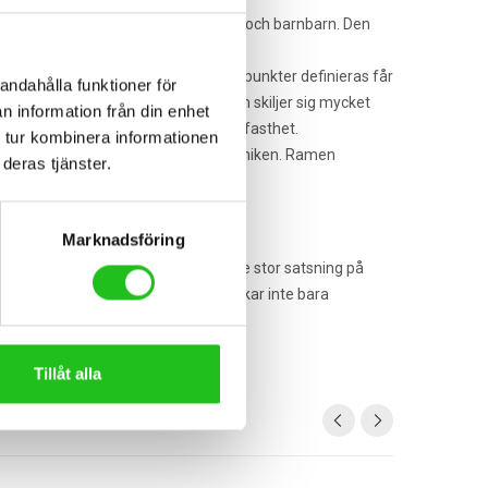
 den kunna rulla vidare till dina barn och barnbarn. Den
ecklar vi den i vår fabrik i Varberg.
unktion. När linjer, vinklar och fästpunkter definieras får
andahålla funktioner för
ndas. En tränings- och tävlingsram skiljer sig mycket
n information från din enhet
över allt från luftmotstånd till hållfasthet.
 tur kombinera informationen
enaste materialen och den vassaste tekniken. Ramen
deras tjänster.
Marknadsföring
dande inom cykelindustrin. Tack vare stor satsning på
 för hög kvalitet. Shimano tillverkar inte bara
Tillåt alla