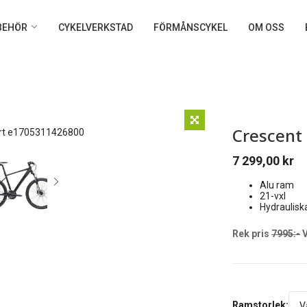
LBEHÖR
CYKELVERKSTAD
FÖRMÅNSCYKEL
OM OSS
Crescent
7 299,00
kr
Alu ram
21-vxl
Hydraulisk
Rek pris
7995:-
V
Ramstorlek: