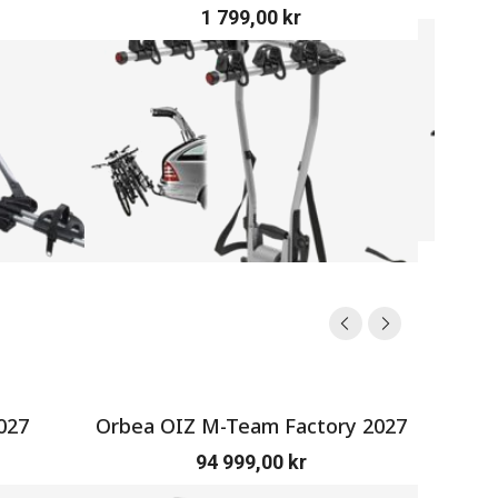
1 799,00
kr
027
Orbea OIZ M-Team Factory 2027
SERV
94 999,00
kr