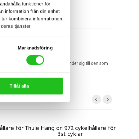
andahålla funktioner för
n information från din enhet
 tur kombinera informationen
deras tjänster.
Marknadsföring
edal har bra kullager. Pedalen vänder sig till den som
Tillåt alla
llare för
Thule Hang on 972 cykelhållare för
Thule 
3st cyklar