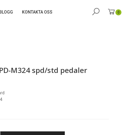
BLOGG
KONTAKTA OSS
0
PD-M324 spd/std pedaler
ard
24