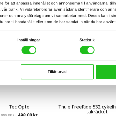
e för att anpassa innehållet och annonserna till användarna, tillh
vår trafik. Vi vidarebefordrar även sådana identifierare och anna
nnons- och analysföretag som vi samarbetar med. Dessa kan i sin
har tillhandahållit eller som de har samlat in när du har använt 
BESKRIVNING
RECENSIONER (0)
Inställningar
Statistik
r. Ena sidan är en spd pedal och den andra är en vanlig pedal. Denna p
Tillåt urval
Tec Opto
Thule FreeRide 532 cykelhå
takräcket
498,00
kr
999,00
kr