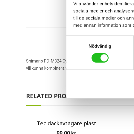
Vi använder enhetsidentifierar
sociala medier och analysera 
till de sociala medier och a
med annan information som du 
Samtyckesval
Nödvändig
Shimano PD-M324 Cykelpedalen från shimano som är vändba
vill kunna kombinera vanlig cykling och tränings cykling.
RELATED PRODUCTS
Tec däckavtagare plast
99,00
kr