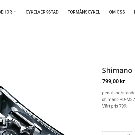
LBEHÖR
CYKELVERKSTAD
FÖRMÅNSCYKEL
OM OSS
Shimano 
799,00
kr
pedal spd/stand
shimano PD-M3
Vårt pris 799:-