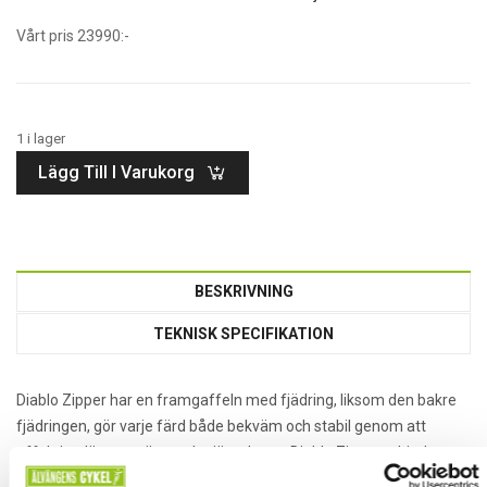
Vårt pris 23990:-
1 i lager
Lägg Till I Varukorg
BESKRIVNING
TEKNISK SPECIFIKATION
Diablo Zipper har en framgaffeln med fjädring, liksom den bakre
fjädringen, gör varje färd både bekväm och stabil genom att
effektivt dämpa stötar och ojämnheter. Diablo Zipper erbjuder en
mjuk och smidig kör upplevelse, även på ojämnt underlag.