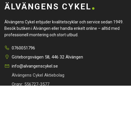
ÄLVÄNGENS CYKEL
Älvängens Cykel erbjuder kvalitetscyklar och service sedan 1949.
Besök butiken i Älvängen eller handla enkelt online – alltid med
professionell montering och stort utbud.
0760051796
Göteborgsvägen 58, 446 32 Älvängen
info@alvangenscykel.se
Älvängens Cykel Aktiebolag
Orgnr: 556727-3577
HITTA TILL DIN CYKEL
BRA LÄNKAR
Barncyklar
Om oss
Damcyklar
Kontakta oss