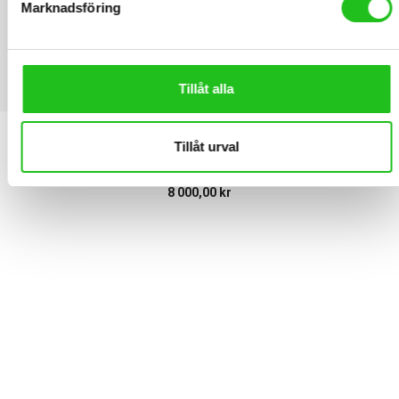
Marknadsföring
Tillåt alla
LATEST PRODUCTS
Tillåt urval
Handpenning Oiz M10 AXS 2027 code. 7YH1jVyr55
8 000,00
kr