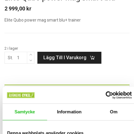
2 999,00
kr
Elite Qubo power mag smart blu+ trainer
2 i lager
Lägg Till I Varukorg
St.
BESKRIVNING
Elite Qubo power mag smart blu+ trainer
Samtycke
Information
Om
Elite trainer med magnet motstånd, reglerar på styret med 8 olika
motstånd och ger bra möjlighet till träning. En 30 mm diameter
elasto gel-rulle gör att den är väldigt tyst att använda samt
Denna webbplats använder cookies