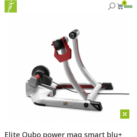
0
Elite Qubo power mag smart blu+