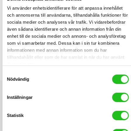
minskar däckslitaget samtidigt som det ökar greppet mellan
Vi använder enhetsidentifierare för att anpassa innehållet
däcket och rullen. Passar 24-29″, cyklar med genomgående axel
och annonserna till användarna, tillhandahålla funktioner för
(10-12 mm) bak. Går att koppla till olika smartphones m.m. dock
sociala medier och analysera vår trafik. Vi vidarebefordrar
får du justera motståndet själv.
även sådana identifierare och annan information från din
enhet till de sociala medier och annons- och analysföretag
RELATED PRODUCTS
som vi samarbetar med. Dessa kan i sin tur kombinera
informationen med annan information som du har
tillhandahållit eller som de har samlat in när du har använt
deras tjänster.
Elite Cannibal XC Flaskställ
Samtyckesval
219,00
kr
Nödvändig
Inställningar
Statistik