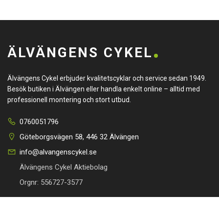
ÄLVÄNGENS CYKEL
Älvängens Cykel erbjuder kvalitetscyklar och service sedan 1949.
Besök butiken i Älvängen eller handla enkelt online – alltid med
professionell montering och stort utbud.
0760051796
Göteborgsvägen 58, 446 32 Älvängen
info@alvangenscykel.se
Älvängens Cykel Aktiebolag
Orgnr: 556727-3577
HITTA TILL DIN CYKEL
BRA LÄNKAR