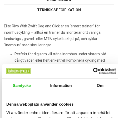
TEKNISK SPECIFIKATION
Elite Rivo With Zwift Cog and Click är en “smart trainer” för
inomhuscykling — alltså en trainer du monterar ditt vanliga
landsvägs-, gravel- eller MTB-cykel bakhjul på, och cyklar
“inomhus” med simuleringar.
Perfekt för dig som vill träna inomhus under vintern, vid
dåligt väder, eller helt enkelt vill kombinera cykling med
virtuell träning.
Bra både för nybörjare och mer erfarna cyklister — tack vare
enkel montering, kompatibilitet med många cyklar och
Samtycke
Information
Om
möjlighet att växla virtuellt utan att byta kassett.
Väldigt bra i kombination med appar som Zwift, där “Cog &
Denna webbplats använder cookies
Click”-lösningen gör att du får mer realistisk cykelkänsla: du
Vi använder enhetsidentifierare för att anpassa innehållet
“växlar” som på riktigt, och motståndet ändras automatiskt.