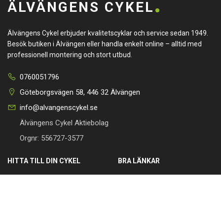
ÄLVÄNGENS CYKEL
Älvängens Cykel erbjuder kvalitetscyklar och service sedan 1949.
Besök butiken i Älvängen eller handla enkelt online – alltid med
professionell montering och stort utbud.
0760051796
Göteborgsvägen 58, 446 32 Älvängen
info@alvangenscykel.se
Älvängens Cykel Aktiebolag
Orgnr: 556727-3577
HITTA TILL DIN CYKEL
BRA LÄNKAR
Barncyklar
Om oss
Damcyklar
Kontakta oss
Herrcyklar
Cykelverkstad