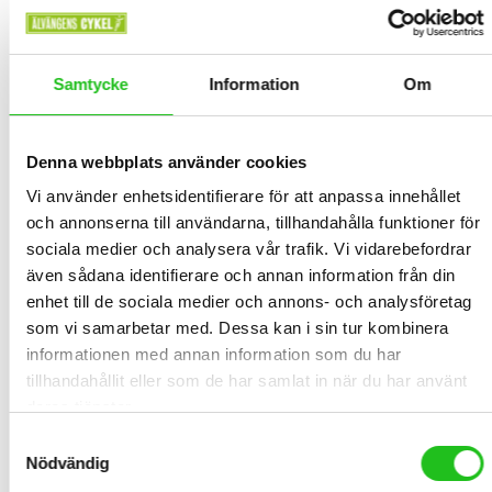
ljusförhållanden och hjälper till att framhäva handgester i
trafiken
Vårat pris 569:-
Samtycke
Information
Om
Denna webbplats använder cookies
Storlek:
Vi använder enhetsidentifierare för att anpassa innehållet
och annonserna till användarna, tillhandahålla funktioner för
sociala medier och analysera vår trafik. Vi vidarebefordrar
Lägg Till I Varukorg
St.
även sådana identifierare och annan information från din
enhet till de sociala medier och annons- och analysföretag
som vi samarbetar med. Dessa kan i sin tur kombinera
informationen med annan information som du har
BESKRIVNING
tillhandahållit eller som de har samlat in när du har använt
deras tjänster.
RELATED PRODUCTS
Samtyckesval
Nödvändig