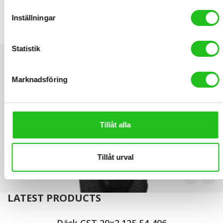
Inställningar
Perl Izumi Knäskydd junior
599,00
kr
Statistik
Marknadsföring
Tillåt alla
Tillåt urval
LATEST PRODUCTS
Däck CST 20×2.125 54-406