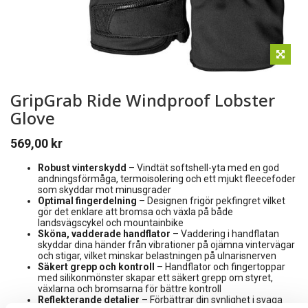
GripGrab Ride Windproof Lobster
Glove
569,00
kr
Robust vinterskydd
– Vindtät softshell-yta med en god
andningsförmåga, termoisolering och ett mjukt fleecefoder
som skyddar mot minusgrader
Optimal fingerdelning
– Designen frigör pekfingret vilket
gör det enklare att bromsa och växla på både
landsvägscykel och mountainbike
Sköna, vadderade handflator
– Vaddering i handflatan
skyddar dina händer från vibrationer på ojämna vintervägar
och stigar, vilket minskar belastningen på ulnarisnerven
Säkert grepp och kontroll
– Handflator och fingertoppar
med silikonmönster skapar ett säkert grepp om styret,
växlarna och bromsarna för bättre kontroll
Reflekterande detaljer
– Förbättrar din synlighet i svaga