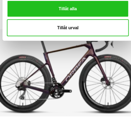
LATEST PRODUCTS
Tillåt alla
Orbea Terra Race M20LTD
44 999,00
kr
Tillåt urval