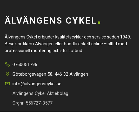
ÄLVÄNGENS CYKEL
Älvängens Cykel erbjuder kvalitetscyklar och service sedan 1949.
Besök butiken i Älvängen eller handla enkelt online – alltid med
professionell montering och stort utbud.
0760051796
Göteborgsvägen 58, 446 32 Älvängen
info@alvangenscykel.se
Älvängens Cykel Aktiebolag
Orgnr: 556727-3577
HITTA TILL DIN CYKEL
BRA LÄNKAR
Barncyklar
Om oss