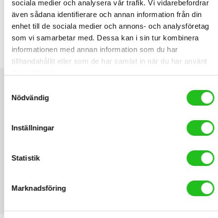
RELATED PRODUCTS
sociala medier och analysera vår trafik. Vi vidarebefordrar
även sådana identifierare och annan information från din
enhet till de sociala medier och annons- och analysföretag
som vi samarbetar med. Dessa kan i sin tur kombinera
AXA RLC Plus 140 Plug-in lås
informationen med annan information som du har
469,00
kr
tillhandahållit eller som de har samlat in när du har använt
deras tjänster.
Samtyckesval
Nödvändig
Inställningar
Statistik
Marknadsföring