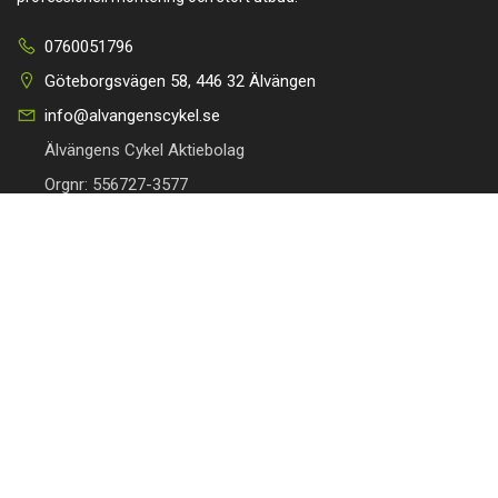
0760051796
Göteborgsvägen 58, 446 32 Älvängen
info@alvangenscykel.se
Älvängens Cykel Aktiebolag
Orgnr: 556727-3577
HITTA TILL DIN CYKEL
BRA LÄNKAR
Barncyklar
Om oss
Damcyklar
Kontakta oss
Herrcyklar
Cykelverkstad
MTB Cyklar (Mountainbike)
Köpvillkor
Racer/Gravel
Integritetspolicy
Elcyklar
Leveranspolicy