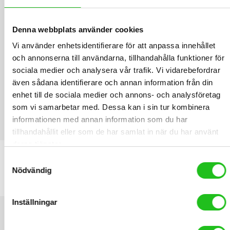
Denna webbplats använder cookies
Vi använder enhetsidentifierare för att anpassa innehållet
och annonserna till användarna, tillhandahålla funktioner för
sociala medier och analysera vår trafik. Vi vidarebefordrar
även sådana identifierare och annan information från din
enhet till de sociala medier och annons- och analysföretag
som vi samarbetar med. Dessa kan i sin tur kombinera
informationen med annan information som du har
tillhandahållit eller som de har samlat in när du har använt
LATEST PRODUCTS
deras tjänster.
Samtyckesval
Däck CST 20×2.125 54-406
Nödvändig
199,00
kr
Inställningar