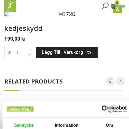
0
kedjeskydd
199,00
kr
Lägg Till I Varukorg
St.
RELATED PRODUCTS
OXFORD Aqua Evo Adventure ramväska 1,5 L
399,00
kr
Samtycke
Information
Om