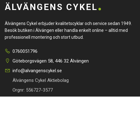
ÄLVÄNGENS CYKEL
Älvängens Cykel erbjuder kvalitetscyklar och service sedan 1949.
Besök butiken i Älvängen eller handla enkelt online – alltid med
professionell montering och stort utbud.
0760051796
Göteborgsvägen 58, 446 32 Älvängen
info@alvangenscykel.se
Älvängens Cykel Aktiebolag
Orgnr: 556727-3577
HITTA TILL DIN CYKEL
BRA LÄNKAR
Barncyklar
Om oss
Damcyklar
Kontakta oss