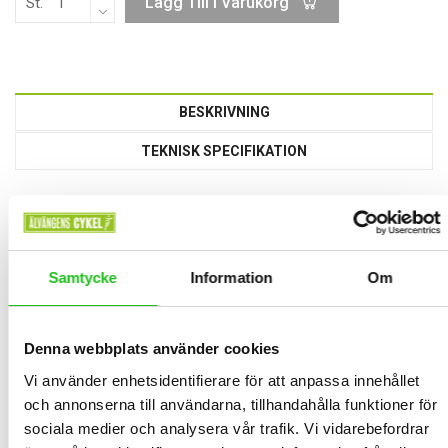
Lägg Till I Varukorg
St.
BESKRIVNING
TEKNISK SPECIFIKATION
OXFORD Aqua Evo Adventure
ramväska 4 L
Den perfekta följeslagaren för dina cykeläventyr
Samtycke
Information
Om
Slitstark och vattentät ramväska. Rymmer 4 L. Fäst stabilt i ramen
med remmar.
Reflexdetaljer för bättre synlighet.
Denna webbplats använder cookies
Vi använder enhetsidentifierare för att anpassa innehållet
RELATED PRODUCTS
och annonserna till användarna, tillhandahålla funktioner för
sociala medier och analysera vår trafik. Vi vidarebefordrar