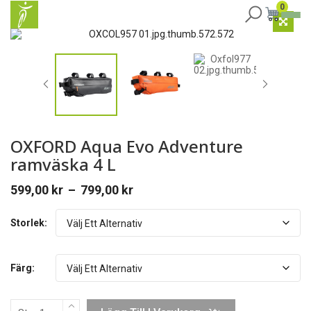
0
OXFORD Aqua Evo Adventure
ramväska 4 L
599,00
kr
–
799,00
kr
Price
range:
Storlek:
599,00 kr
through
799,00 kr
Färg: