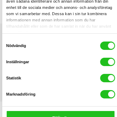
även sådana identifierare och annan information från din
enhet till de sociala medier och annons- och analysföretag
Elite Cannibal XC Flaskställ
som vi samarbetar med. Dessa kan i sin tur kombinera
219,00
kr
informationen med annan information som du har
tillhandahållit eller som de har samlat in när du har använt
deras tjänster.
Samtyckesval
Nödvändig
Inställningar
Statistik
Marknadsföring
LATEST PRODUCTS