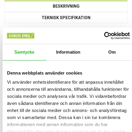
BESKRIVNING
TEKNISK SPECIFIKATION
Upplev hastigheten och komforten hos nya Orbea Avant H40 Disc
2025 , en racer som höjer ribban för prestanda och stil. Med en
avancerad aluminiumram som är noggrant konstruerad för att
Samtycke
Information
Om
eliminera vibrationer, tar denna racer körupplevelsen till en helt ny
nivå. Njut av fördelarna med mekaniska skivbromsar som ger
pålitlig och exakt bromskraft, vilket ger dig fullständig kontroll över
Denna webbplats använder cookies
varje nedförsbacke.
Vi använder enhetsidentifierare för att anpassa innehållet
Den eleganta och lätta carbonframgaffeln ger inte bara en smidig
och annonserna till användarna, tillhandahålla funktioner för
och responsiv styrning utan ger också cykeln en modern och
sociala medier och analysera vår trafik. Vi vidarebefordrar
sofistikerad look. Orbea har verkligen satt standarden högt med
även sådana identifierare och annan information från din
Avant H40 Disc, och denna racer är redo att leverera imponerande
enhet till de sociala medier och annons- och analysföretag
prestanda på vägen.
som vi samarbetar med. Dessa kan i sin tur kombinera
Orbea
informationen med annan information som du har
tillhandahållit eller som de har samlat in när du har använt