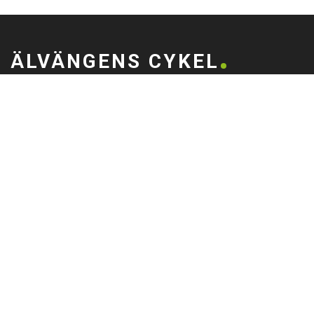
ÄLVÄNGENS CYKEL
Älvängens Cykel erbjuder kvalitetscyklar och service sedan 1949.
Besök butiken i Älvängen eller handla enkelt online – alltid med
professionell montering och stort utbud.
0760051796
Göteborgsvägen 58, 446 32 Älvängen
info@alvangenscykel.se
Älvängens Cykel Aktiebolag
Orgnr: 556727-3577
HITTA TILL DIN CYKEL
BRA LÄNKAR
Barncyklar
Om oss