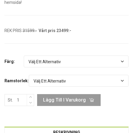
hemsida!
REK PRIS
31599:-
Vårt pris 23499:-
Färg:
Ramstorlek:
Lägg Till I Varukorg
St.
BESKRIVNING