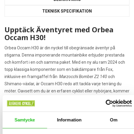
TEKNISK SPECIFIKATION
Upptäck Äventyret med Orbea
Occam H30!
Orbea Occam H30 är din nyckel till obegränsade äventyr på
stigarna. Denna imponerande mountainbike erbjuder prestanda
och komfort i en och samma paket. Med en ny alu ram 2024 och
topp klassiga komponenter som en bakdämpare från Fox,
inklusive en framgaffel från
Marzocchi Bomber Z2 140
och
Shimano-växlar, är Occam H30 redo att tackla varje terräng du
möter. Oavsett om du är en erfaren cyklist eller nybörjare, kommer
du att älska den smidiga och pålitliga körupplevelsen som Occam
H30 erbjuder. Gör ditt nästa äventyr minnesvärt med Orbea
Occam H30 – din trogna följeslagare på stigarna! Beställ nu för en
upplevelse som tar din cykling till nästa nivå
Samtycke
Information
Om
Orbea