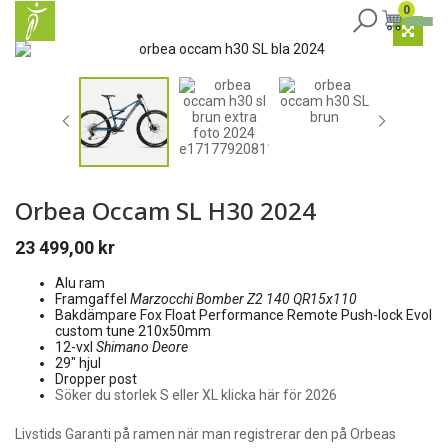
0
Orbea Occam SL H30 2024
23 499,00
kr
Alu ram
Framgaffel
Marzocchi Bomber Z2 140 QR15x110
Bakdämpare Fox Float Performance Remote Push-lock Evol
custom tune 210x50mm
12-vxl
Shimano Deore
29″ hjul
Dropper post
Söker du storlek S eller XL klicka här för 2026
Livstids Garanti på ramen när man registrerar den på Orbeas