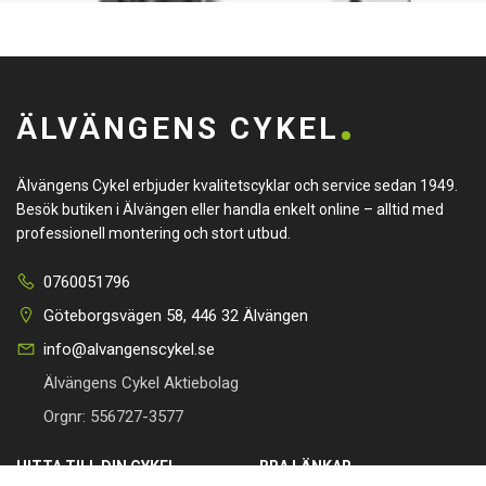
ÄLVÄNGENS CYKEL
Älvängens Cykel erbjuder kvalitetscyklar och service sedan 1949.
Besök butiken i Älvängen eller handla enkelt online – alltid med
professionell montering och stort utbud.
0760051796
Göteborgsvägen 58, 446 32 Älvängen
info@alvangenscykel.se
Älvängens Cykel Aktiebolag
Orgnr: 556727-3577
HITTA TILL DIN CYKEL
BRA LÄNKAR