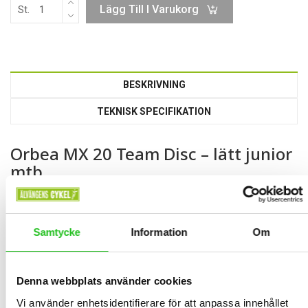
Lägg Till I Varukorg
St.
BESKRIVNING
TEKNISK SPECIFIKATION
Orbea MX 20 Team Disc – lätt junior
mtb
Orbea MX 20 Team Disc är en barncykel med 8-vxl och
handbroms. Storleken på ramen gör att man kan börja cykla på
denna från ca 115cm lång. Orbea har utrustad denna modellen
Samtycke
Information
Om
med hydrauliska skiv-bromsar och alu ram.
Orbea
Denna webbplats använder cookies
Orbea är ett företag ifrån Spanien som startade år 1840, och är
Vi använder enhetsidentifierare för att anpassa innehållet