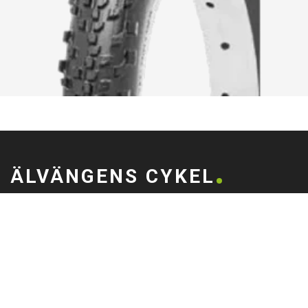
ÄLVÄNGENS CYKEL
Älvängens Cykel erbjuder kvalitetscyklar och service sedan 1949.
Besök butiken i Älvängen eller handla enkelt online – alltid med
professionell montering och stort utbud.
0760051796
Göteborgsvägen 58, 446 32 Älvängen