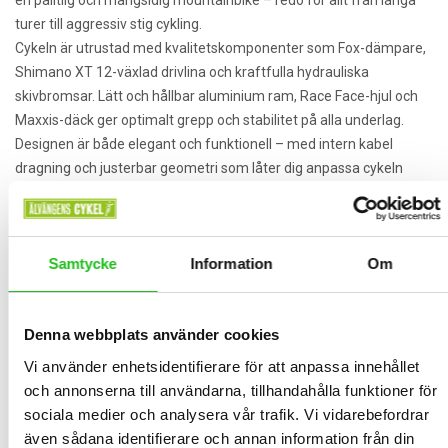
en pålitlig och mångsidig mountainbike – redo för allt från långa
turer till aggressiv stig cykling.
Cykeln är utrustad med kvalitetskomponenter som Fox-dämpare,
Shimano XT 12-växlad drivlina och kraftfulla hydrauliska
skivbromsar. Lätt och hållbar aluminium ram, Race Face-hjul och
Maxxis-däck ger optimalt grepp och stabilitet på alla underlag.
Designen är både elegant och funktionell – med intern kabel
dragning och justerbar geometri som låter dig anpassa cykeln
efter din körstil.
Fördelar i korthet:
Samtycke
Information
Om
140 mm bak och fram för maximal kontroll i tuff terräng
Shimano XT 12-växlad drivlina för smidig växling
Denna webbplats använder cookies
Vi använder enhetsidentifierare för att anpassa innehållet
Fox 36-gaffel och Fox Float X-dämpare för premium
och annonserna till användarna, tillhandahålla funktioner för
fjädring
sociala medier och analysera vår trafik. Vi vidarebefordrar
även sådana identifierare och annan information från din
Race Face tubeless-hjul med Maxxis Assegai/Minion-däck