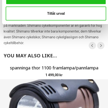
Shimano är världens största tillverkare av cykelkomponenter,
sedan dom startade företaget 1921 i Osaka Japan har dom varit
Tillåt urval
ledande inom cykelindustrin. Tack vare stor satsning på forskning
och utveckling, har shimano några av dem bästa komponenterna
på marknaden. Shimano cykelkomponenter är en garanti för hög
kvalitet. Shimano tillverkar inte bara komponenter, dem tillverkar
även Shimano cykelskor, Shimano cykelglasögon och Shimano
cykeltillbehör.
YOU MAY ALSO LIKE…
spanninga thor 1100 framlampa/pannlampa
1 499,00
kr