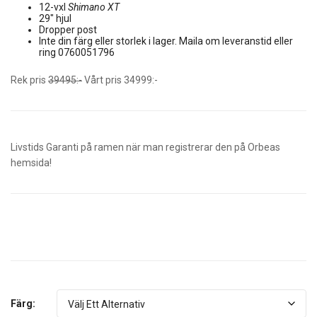
12-vxl
Shimano XT
29″ hjul
Dropper post
Inte din färg eller storlek i lager. Maila om leveranstid eller
ring 0760051796
Rek pris
39495:-
Vårt pris 34999:-
Livstids Garanti på ramen när man registrerar den på Orbeas
hemsida!
Färg: