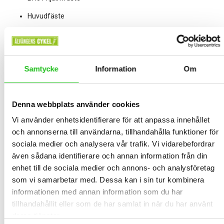
Huvudfäste
Huvudbandfäste
2 uppsättningar BH04 o-ringsfästen (Ø40mm & Ø50mm)
Samtycke
Information
Om
Kardborreband
Laddningstiden är upp till 6 timmar – (3 timmar om du
startar när batteriladdningsindikatorn ger en röd signal)
Denna webbplats använder cookies
®
®
1 white CREE
XM-L2
LED > 1100
Ljuskälla:
Lumens
Vi använder enhetsidentifierare för att anpassa innehållet
och annonserna till användarna, tillhandahålla funktioner för
Samsung Lithium Ion 8.4V 5200
Kraftkälla:
mA/h uppladdningsbart batteri
sociala medier och analysera vår trafik. Vi vidarebefordrar
även sådana identifierare och annan information från din
Drifttid.
Max. 6h30 (boost) / 10h30 (eco)
enhet till de sociala medier och annons- och analysföretag
Batteri-indikator:
Ja
som vi samarbetar med. Dessa kan i sin tur kombinera
informationen med annan information som du har
Funktioner/lägen:
Boost / Eco
tillhandahållit eller som de har samlat in när du har använt
Vikt:
<80g
deras tjänster.