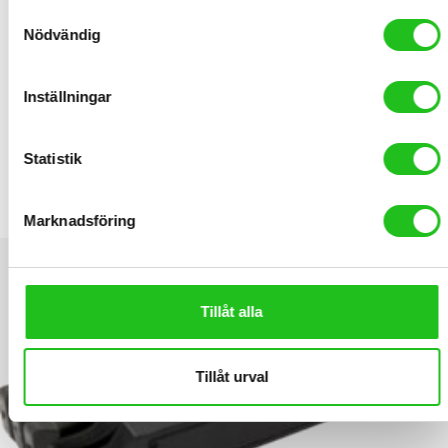
Samtyckesval
Nödvändig
RELATED PRODUCTS
Inställningar
Statistik
Tec däckavtagare plast
Marknadsföring
99,00
kr
Tillåt alla
Tillåt urval