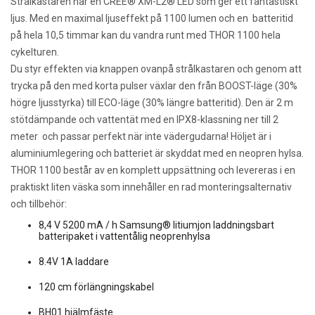
Strålkastaren har en CREE® XM-L2® LED som ger ett fantastiskt
ljus. Med en maximal ljuseffekt på 1100 lumen och en batteritid
på hela 10,5 timmar kan du vandra runt med THOR 1100 hela
cykelturen.
Du styr effekten via knappen ovanpå strålkastaren och genom att
trycka på den med korta pulser växlar den från BOOST-läge (30%
högre ljusstyrka) till ECO-läge (30% längre batteritid). Den är 2 m
stötdämpande och vattentät med en IPX8-klassning ner till 2
meter och passar perfekt när inte vädergudarna! Höljet är i
aluminiumlegering och batteriet är skyddat med en neopren hylsa.
THOR 1100 består av en komplett uppsättning och levereras i en
praktiskt liten väska som innehåller en rad monteringsalternativ
och tillbehör:
8,4 V 5200 mA / h Samsung® litiumjon laddningsbart
batteripaket i vattentålig neoprenhylsa
8.4V 1A laddare
120 cm förlängningskabel
BH01 hjälmfäste