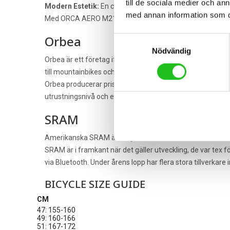
till de sociala medier och a
Modern Estetik:
En cykel som inte bara presterar, utan ä
med annan information som du 
Med ORCA AERO M21eLTD får du en cykel som inspirerar till
Orbea
Samtyckesval
Nödvändig
Orbea är ett företag ifrån Spanien som startade år 1840, oc
till mountainbikes och racer cyklar i toppklass.
Orbea producerar prisvärda cyklar i nästan alla kategor
utrustningsnivå och ergonomi. Orbea är märket för dig s
SRAM
Amerikanska SRAM är idag den största utmanaren till Shim
SRAM är i framkant när det gäller utveckling, de var tex
via Bluetooth. Under årens lopp har flera stora tillverkar
BICYCLE SIZE GUIDE
CM
47: 155-160
49: 160-166
51: 167-172