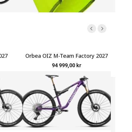
027
Orbea OIZ M-Team Factory 2027
SERV
94 999,00
kr