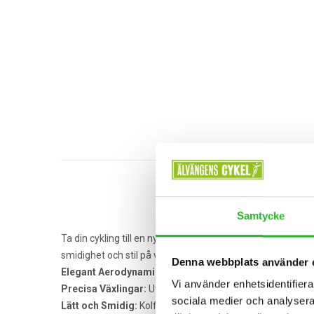
Samtycke
Ta din cykling till en ny nivå med
ORCA AERO M21eLTD
– 
smidighet och stil på vägarna.
Denna webbplats använder 
Elegant Aerodynamik:
Den optimerade ramdesignen skär g
Vi använder enhetsidentifierar
Precisa Växlingar:
Utrustad med elektronisk växling för 
sociala medier och analysera 
Lätt och Smidig:
Kolfiberramen ger en ideal balans mella