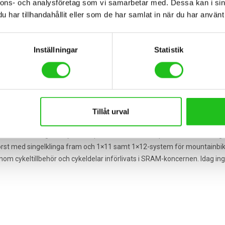
nnons- och analysföretag som vi samarbetar med. Dessa kan i sin
ven imponerar med sin stilrena och sofistikerade design.
har tillhandahållit eller som de har samlat in när du har använt 
 både nya äventyr och bättre prestation. Upplev en åktur där teknik och
Inställningar
Statistik
h är idag Spaniens största cykeltillverkare. Orbea utvecklar och tillverkar
ier hos Orbea kan du som kund även designa vissa cyklar själv genom 
om vill ha en modern cykel med stilren design och de vassaste kompone
Tillåt urval
ano när det gäller cykelkomponenter. Alla deras produkter håller hög f
 först med singelklinga fram och 1×11 samt 1×12-system för mountainbike
e inom cykeltillbehör och cykeldelar införlivats i SRAM-koncernen. Idag i