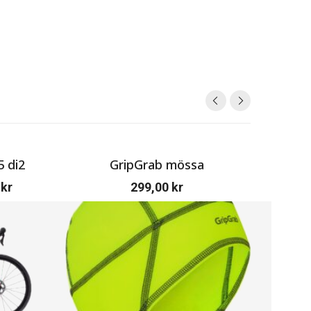
5 di2
GripGrab mössa
Gr
0
kr
299,00
kr