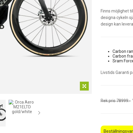
Finns möjlighet t
designa cykeln sj
design kan levera
Carbon r
Carbon fr
Sram Forc
Livstids Garanti
Rek pris 78999:-
V
Beställningsvar