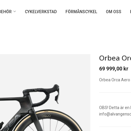
LBEHÖR
CYKELVERKSTAD
FÖRMÅNSCYKEL
OM OSS
Orbea Or
69 999,00
kr
Orbea Orca Aero
OBS! Detta är en 
info@alvangenscy