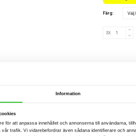
Färg:
St.
BESKRIVNING
TEKNISK SPECIFIKATION
Information
en cykel som kombinerar modern design, teknisk innovation och en oöver
cookies
enom vinden och gör varje tramptag till en upplevelse i effektivitet.
e för att anpassa innehållet och annonserna till användarna, tillh
sömlös och exakt prestanda, oavsett terräng.
vår trafik. Vi vidarebefordrar även sådana identifierare och anna
n styvhet och komfort för långa och njutbara cykelturer.