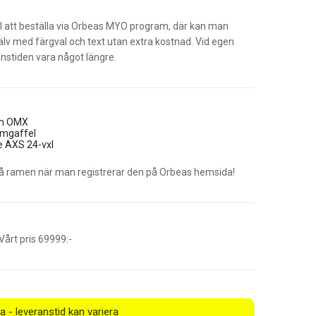
ill att beställa via Orbeas MYO program, där kan man
älv med färgval och text utan extra kostnad. Vid egen
nstiden vara något längre.
am OMX
amgaffel
e AXS 24-vxl
 på ramen när man registrerar den på Orbeas hemsida!
årt pris 69999:-
a - leveranstid kan variera