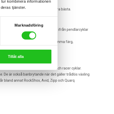
 tur kombinera informationen
deras tjänster.
 passion möts för att ge dig det allra bästa.
Marknadsföring
 cyklar i nästan alla kategorier, allt ifrån pendlarcyklar
Orbeas MyO program. Här kan du bestämma färg,
nterna.
Tillåt alla
unktion och kvalitet för både MTB och racer cyklar.
. De är också banbrytande när det gäller trådlös växling
ngår bland annat RockShox, Avid, Zipp och Quarq.