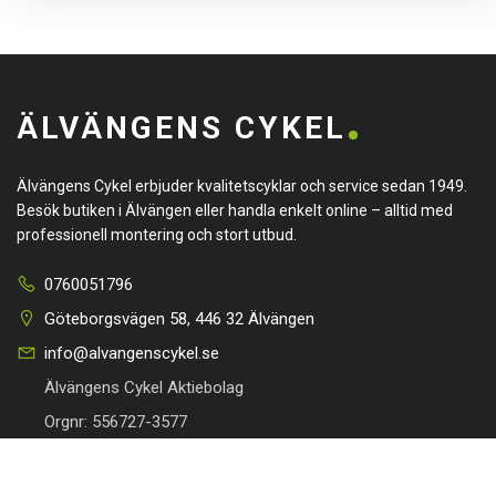
ÄLVÄNGENS CYKEL
Älvängens Cykel erbjuder kvalitetscyklar och service sedan 1949.
Besök butiken i Älvängen eller handla enkelt online – alltid med
professionell montering och stort utbud.
0760051796
Göteborgsvägen 58, 446 32 Älvängen
info@alvangenscykel.se
Älvängens Cykel Aktiebolag
Orgnr: 556727-3577
HITTA TILL DIN CYKEL
BRA LÄNKAR