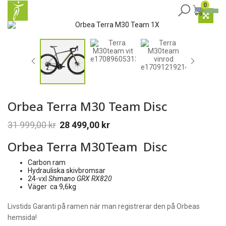
0
Orbea Terra M30 Team Disc
31 999,00
kr
28 499,00
kr
Orbea Terra M30Team Disc
Carbon ram
Hydrauliska skivbromsar
24-vxl
Shimano GRX RX820
Väger ca 9,6kg
Livstids Garanti på ramen när man registrerar den på Orbeas
hemsida!