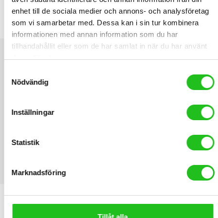
enhet till de sociala medier och annons- och analysföretag
Spectra Skärmset Muddy XL
som vi samarbetar med. Dessa kan i sin tur kombinera
189,00
kr
informationen med annan information som du har
tillhandahållit eller som de har samlat in när du har använt
deras tjänster.
Samtyckesval
Nödvändig
Inställningar
Statistik
Marknadsföring
LATEST PRODUCTS
Orbea Terra Race M20LTD
Tillåt alla