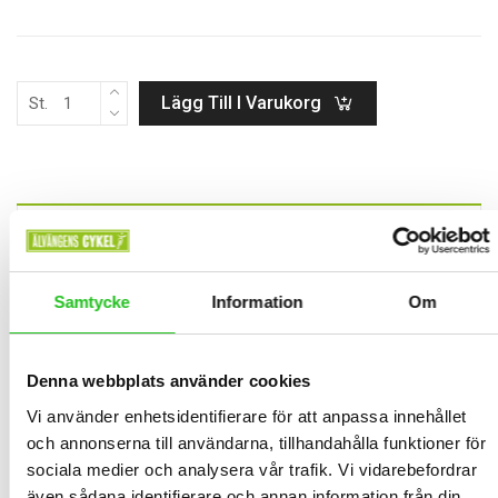
Lägg Till I Varukorg
St.
BESKRIVNING
Shimano SPD-SL PD-R550 är en lite enklare pedal i Shimanos
Samtycke
Information
Om
sortiment med samma fina anläggningsyta och funktion som de
dyrare modellerna. Kompositstomme och stålaxel. 310 g/par
Denna webbplats använder cookies
Vi använder enhetsidentifierare för att anpassa innehållet
RELATED PRODUCTS
och annonserna till användarna, tillhandahålla funktioner för
sociala medier och analysera vår trafik. Vi vidarebefordrar
även sådana identifierare och annan information från din