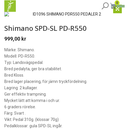
0
Shimano SPD-SL PD-R550
999,00
kr
Märke: Shimano.
Modell: PD-R550.
Typ: Landsvägspedal.
Bred pedalyta, ger bra stabilitet.
Bred Kloss.
Bred lager placering, för jämn tryckfördelning.
Lagring: 2 kullager.
Ger effektiv trampning.
Mycket lätt att komma i och ur.
6 graders rörelse.
Färg: Svart .
Vikt: Pedal 310g. (klossar 70g)
Pedalklossar: gula SPD-SL ingår.