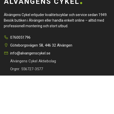
ÄLVÄNGENS CYKEL
Älvängens Cykel erbjuder kvalitetscyklar och service sedan 1949.
Besök butiken i Älvängen eller handla enkelt online – alltid med
professionell montering och stort utbud.
0760051796
Göteborgsvägen 58, 446 32 Älvängen
info@alvangenscykel.se
Älvängens Cykel Aktiebolag
Orgnr: 556727-3577
HITTA TILL DIN CYKEL
BRA LÄNKAR
Barncyklar
Om oss
Damcyklar
Kontakta oss
Herrcyklar
Cykelverkstad