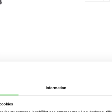
Information
cookies
e för att anpassa innehållet och annonserna till användarna, tillh