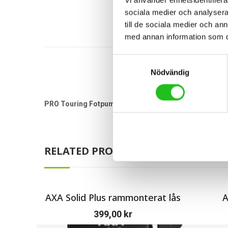
sociala medier och analysera 
till de sociala medier och a
med annan information som du 
Samtyckesval
Nödvändig
PRO Touring Fotpump passar alla 3 ventiler och har tr
RELATED PRODUCTS
AXA Solid Plus rammonterat lås
A
399,00
kr