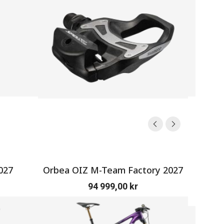
027
Orbea OIZ M-Team Factory 2027
SERV
94 999,00
kr