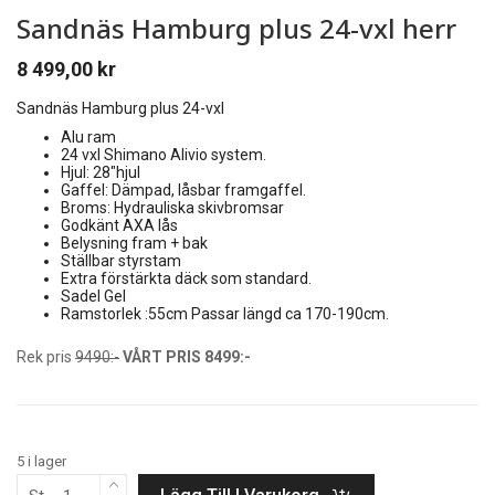
Sandnäs Hamburg plus 24-vxl herr
8 499,00
kr
Sandnäs Hamburg plus 24-vxl
Alu ram
24 vxl Shimano Alivio system.
Hjul: 28″hjul
Gaffel: Dämpad, låsbar framgaffel.
Broms: Hydrauliska skivbromsar
Godkänt AXA lås
Belysning fram + bak
Ställbar styrstam
Extra förstärkta däck som standard.
Sadel Gel
Ramstorlek :55cm Passar längd ca 170-190cm.
Rek pris
9490:-
VÅRT PRIS 8499:-
5 i lager