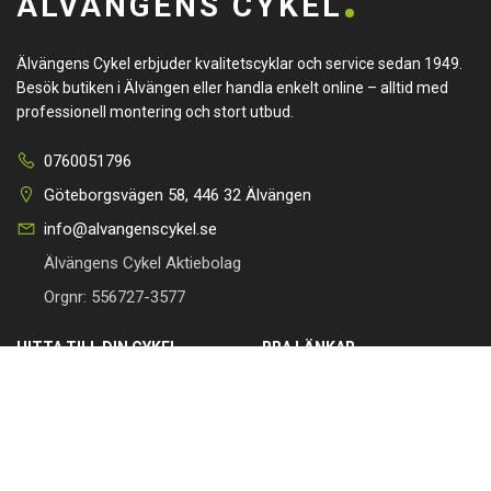
ÄLVÄNGENS CYKEL
Älvängens Cykel erbjuder kvalitetscyklar och service sedan 1949.
Besök butiken i Älvängen eller handla enkelt online – alltid med
professionell montering och stort utbud.
0760051796
Göteborgsvägen 58, 446 32 Älvängen
info@alvangenscykel.se
Älvängens Cykel Aktiebolag
Orgnr: 556727-3577
HITTA TILL DIN CYKEL
BRA LÄNKAR
Barncyklar
Om oss
Damcyklar
Kontakta oss
Herrcyklar
Cykelverkstad