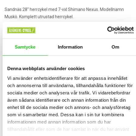
Sandnäs 28″ herrcykel med 7-vxl Shimano Nexus. Modellnamn
Muskö. Komplett utrustad herrcykel.
Fotbroms är det med 7-vxl och batteribelysning ingår fram och
bak och även Godkänt lås AXA. Passar längd ca 170-190cm.
Vikt ca 17,5 kg
Sköna ergonomiska handtag och en bekväm sadel.
Samtycke
Information
Om
Sandnäs
Denna webbplats använder cookies
Sandnäs är svenskdesignade cyklar som är producerade med bra
kvalitet samtidigt som dem har behållt sitt låga pris. Med stilrena
Vi använder enhetsidentifierare för att anpassa innehållet
designer och färger finns det alltid en cykel för alla.
och annonserna till användarna, tillhandahålla funktioner för
sociala medier och analysera vår trafik. Vi vidarebefordrar
Shimano
även sådana identifierare och annan information från din
enhet till de sociala medier och annons- och analysföretag
Shimano är världens största tillverkare av cykelkomponenter,
som vi samarbetar med. Dessa kan i sin tur kombinera
sedan dom startade företaget 1921 i Osaka Japan har dom varit
informationen med annan information som du har
ledande inom cykelindustrin. Tack vare stor satsning på forskning
tillhandahållit eller som de har samlat in när du har använt
och utveckling, har shimano några av dem bästa komponenterna