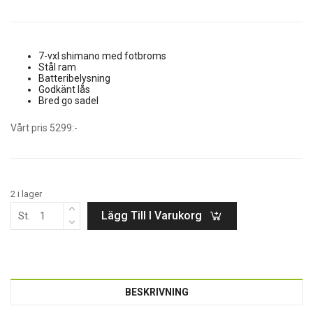
7-vxl shimano med fotbroms
Stål ram
Batteribelysning
Godkänt lås
Bred go sadel
Vårt pris 5299:-
2 i lager
Lägg Till I Varukorg
St.
BESKRIVNING