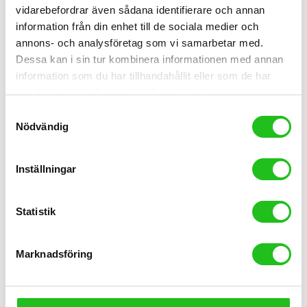
vidarebefordrar även sådana identifierare och annan
information från din enhet till de sociala medier och
annons- och analysföretag som vi samarbetar med.
Dessa kan i sin tur kombinera informationen med annan
information som du har tillhandahållit eller som de har
samlat in när du har använt deras tjänster.
Samtyckesval
Nödvändig
Inställningar
Cykeltillbehör
Statistik
Giro Helios Sperical Mips Landsvägs-hjälm
2 799,00
kr
Marknadsföring