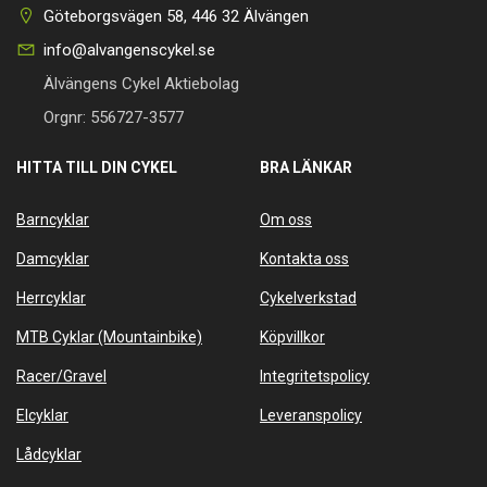
Göteborgsvägen 58, 446 32 Älvängen
info@alvangenscykel.se
Älvängens Cykel Aktiebolag
Orgnr: 556727-3577
HITTA TILL DIN CYKEL
BRA LÄNKAR
Barncyklar
Om oss
Damcyklar
Kontakta oss
Herrcyklar
Cykelverkstad
MTB Cyklar (Mountainbike)
Köpvillkor
Racer/Gravel
Integritetspolicy
Elcyklar
Leveranspolicy
Lådcyklar