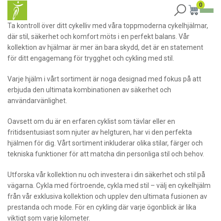
0
Ta kontroll över ditt cykelliv med våra toppmoderna cykelhjälmar,
där stil, säkerhet och komfort möts i en perfekt balans. Vår
kollektion av hjälmar är mer än bara skydd, det är en statement
för ditt engagemang för trygghet och cykling med stil.
Varje hjälm i vårt sortiment är noga designad med fokus på att
erbjuda den ultimata kombinationen av säkerhet och
användarvänlighet.
Oavsett om du är en erfaren cyklist som tävlar eller en
fritidsentusiast som njuter av helgturen, har vi den perfekta
hjälmen för dig. Vårt sortiment inkluderar olika stilar, färger och
tekniska funktioner för att matcha din personliga stil och behov.
Utforska vår kollektion nu och investera i din säkerhet och stil på
vägarna. Cykla med förtroende, cykla med stil – välj en cykelhjälm
från vår exklusiva kollektion och upplev den ultimata fusionen av
prestanda och mode. För en cykling där varje ögonblick är lika
viktigt som varje kilometer.