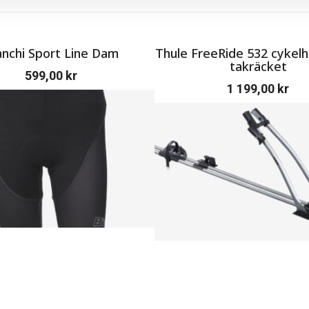
anchi Sport Line Dam
Thule FreeRide 532 cykelhå
takräcket
599,00
kr
1 199,00
kr