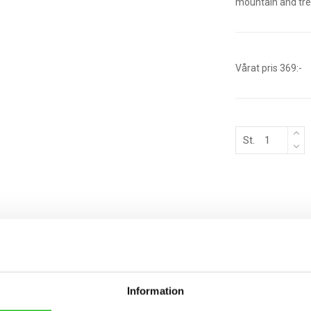
mountain and trek
Vårat pris 369:-
St.
BESKRIVNING
Information