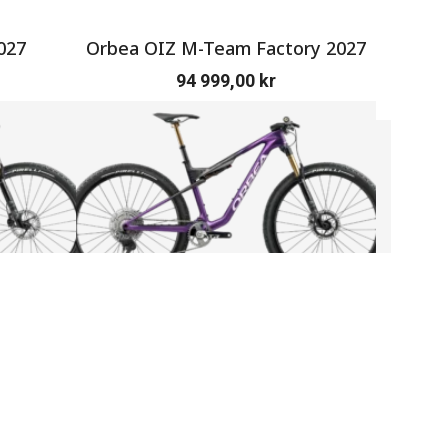
027
Orbea OIZ M-Team Factory 2027
SERV
94 999,00
kr