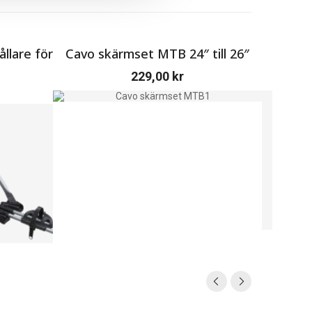
llare för
Cavo skärmset MTB 24″ till 26″
229,00
kr