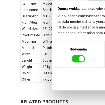
Item type
Mudguard
Denna webbplats använder 
Item name
Shockblade Dark
Vi använder enhetsidentifierar
Description
MTB
sociala medier och analysera 
Front/Rear
Front
till de sociala medier och a
Wheel size
26″-27.5″
med annan information som du 
Product info
High-quality 2-componetn mudguard for mou
Mounting
With quick release and cone adapter
Samtyckesval
Material
Plastic
Nödvändig
Width
3,0″
Lenght
605 mm
Weight
101g
Color
Full Black
Other
Included in delivery are 5 coneadapter (
RELATED PRODUCTS