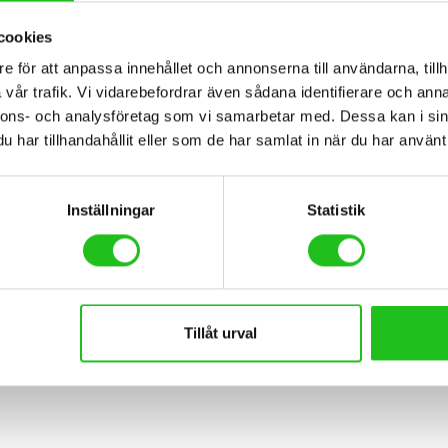
cookies
e för att anpassa innehållet och annonserna till användarna, tillh
vår trafik. Vi vidarebefordrar även sådana identifierare och anna
nnons- och analysföretag som vi samarbetar med. Dessa kan i sin
har tillhandahållit eller som de har samlat in när du har använt 
nting on the fork of mountain and trekking bikes with tyres up to widt
Inställningar
Statistik
Tillåt urval
15-35mm)