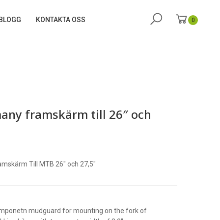
BLOGG
KONTAKTA OSS
0
any framskärm till 26″ och
mskärm Till MTB 26″ och 27,5″
omponetn mudguard for mounting on the fork of