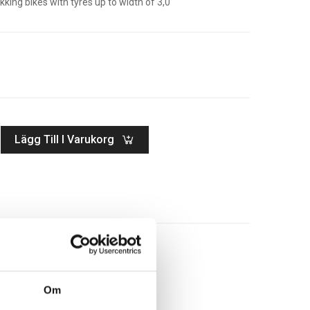
king bikes with tyres up to width of 3,0″
Lägg Till I Varukorg
Om