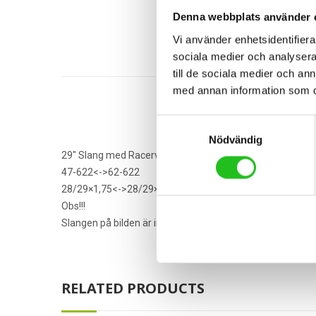
Denna webbplats använder 
Vi använder enhetsidentifierar
sociala medier och analysera 
till de sociala medier och a
med annan information som du 
Samtyckesval
Nödvändig
29″ Slang med Racerventil
47-622<->62-622
28/29×1,75<->28/29×2,5
Obs!!!
Slangen på bilden är inte alltid lika i verkligheten.
RELATED PRODUCTS