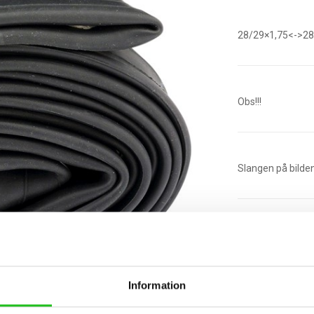
28/29×1,75<->28
Obs!!!
Slangen på bilden ä
St.
Information