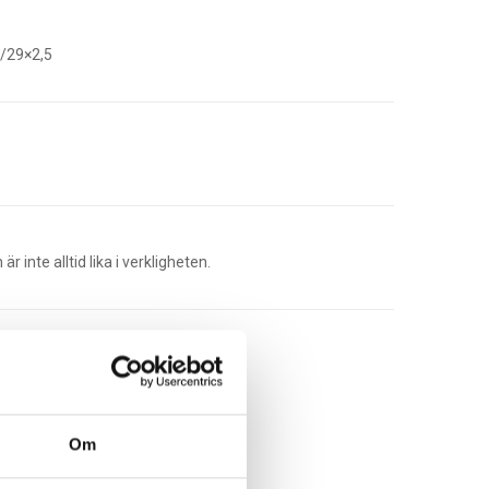
/29×2,5
r inte alltid lika i verkligheten.
Lägg Till I Varukorg
Om