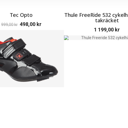
Tec Opto
Thule FreeRide 532 cykelhå
takräcket
498,00
kr
999,00
kr
1 199,00
kr