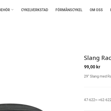
LBEHÖR
CYKELVERKSTAD
FÖRMÅNSCYKEL
OM OSS
Slang Rac
99,00
kr
29″ Slang med Ra
47-622<->62-62