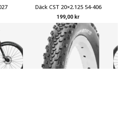
027
Däck CST 20×2.125 54-406
Or
199,00
kr