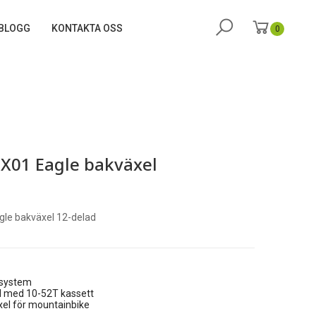
BLOGG
KONTAKTA OSS
0
X01 Eagle bakväxel
le bakväxel 12-delad
lsystem
l med 10-52T kassett
xel för mountainbike