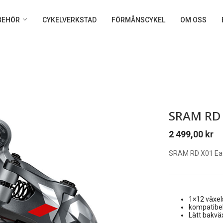
LBEHÖR
CYKELVERKSTAD
FÖRMÅNSCYKEL
OM OSS
SRAM RD 
2 499,00
kr
SRAM RD X01 Eag
1×12 växe
kompatibe
Lätt bakvä