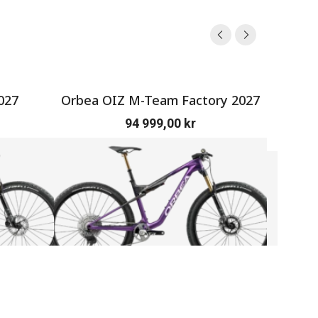
027
Orbea OIZ M-Team Factory 2027
SERV
94 999,00
kr