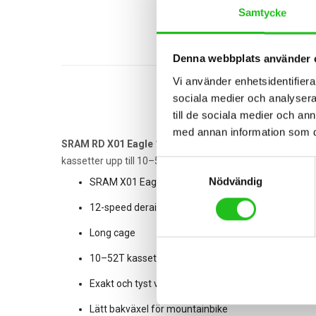
Samtycke
Denna webbplats använder 
Vi använder enhetsidentifierar
sociala medier och analysera 
till de sociala medier och a
med annan information som du 
SRAM RD X01 Eagle 12-delad bakväxel
(long cage)
komb
kassetter upp till 10–52T levererar den smidig och tyst väx
Samtyckesval
Nödvändig
SRAM X01 Eagle bakväxel
12-speed derailleur
Long cage
10–52T kassett
Exakt och tyst växling
Lätt bakväxel för mountainbike