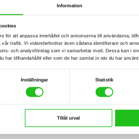
Information
cookies
e för att anpassa innehållet och annonserna till användarna, tillh
BESKRIVNING
TEKNISK SPECIFIKATION
vår trafik. Vi vidarebefordrar även sådana identifierare och anna
nnons- och analysföretag som vi samarbetar med. Dessa kan i sin
har tillhandahållit eller som de har samlat in när du har använt 
inerar låg vikt, hög hållbarhet och exakt växling för aggressiv MTB-cykli
ling även i teknisk terräng.
Inställningar
Statistik
Tillåt urval