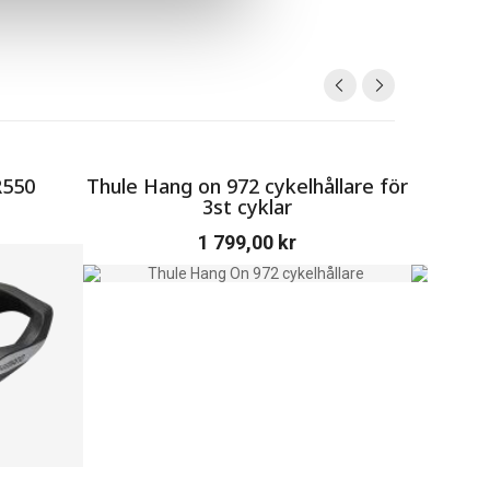
R550
Thule Hang on 972 cykelhållare för
Juster
3st cyklar
1 799,00
kr