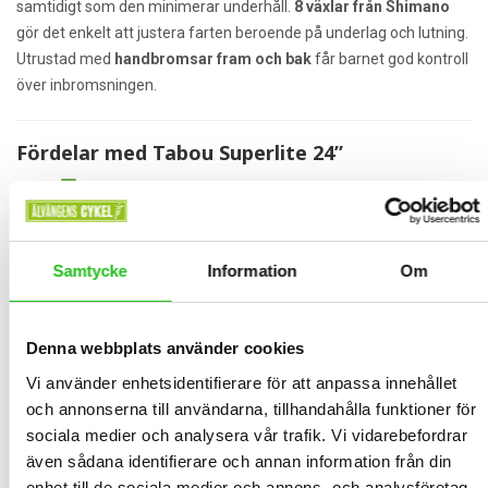
samtidigt som den minimerar underhåll.
8 växlar från Shimano
gör det enkelt att justera farten beroende på underlag och lutning.
Utrustad med
handbromsar fram och bak
får barnet god kontroll
över inbromsningen.
Fördelar med Tabou Superlite 24”
Endast
8,2 kg
– mycket lätt att hantera för barn
8 växlar
– enkelt att anpassa till olika terränger
Samtycke
Information
Om
Stel framgaffel
– låg vikt och hög hållbarhet
Handbromsar fram och bak
– säker inbromsning
Denna webbplats använder cookies
Snygg design i
turkos/svart
– en riktig favorit hos barn
Vi använder enhetsidentifierare för att anpassa innehållet
och annonserna till användarna, tillhandahålla funktioner för
sociala medier och analysera vår trafik. Vi vidarebefordrar
För vem passar cykeln?
även sådana identifierare och annan information från din
Tabou Superlite 24” är idealisk för barn som:
enhet till de sociala medier och annons- och analysföretag