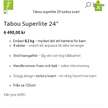
0
Tabou Superlite 24″
6 490,00
kr
Endast
8,2 kg
– mycket lätt att hantera för barn
8 växlar
– enkelt att anpassa till olika terränger
Stel framgaffel
– låg vikt och hög hållbarhet
Handbromsar fram och bak
– säker inbromsning
Snygg design i
turkos/svart
– en riktig favorit hos barn
Från ca 125cm
Vårt pris 6490:-