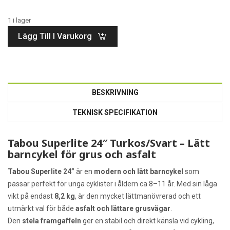
1 i lager
Lägg Till I Varukorg
BESKRIVNING
TEKNISK SPECIFIKATION
Tabou Superlite 24″ Turkos/Svart – Lätt
barncykel för grus och asfalt
Tabou Superlite 24”
är en
modern och lätt barncykel
som
passar perfekt för unga cyklister i åldern ca 8–11 år. Med sin låga
vikt på endast
8,2 kg
, är den mycket lättmanövrerad och ett
utmärkt val för både
asfalt och lättare grusvägar
.
Den
stela framgaffeln
ger en stabil och direkt känsla vid cykling,