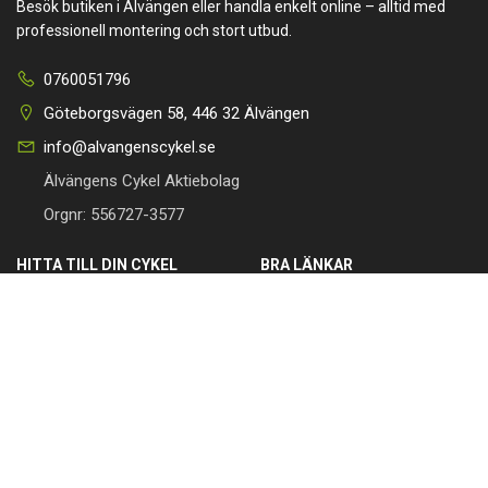
Besök butiken i Älvängen eller handla enkelt online – alltid med
professionell montering och stort utbud.
0760051796
Göteborgsvägen 58, 446 32 Älvängen
info@alvangenscykel.se
Älvängens Cykel Aktiebolag
Orgnr: 556727-3577
HITTA TILL DIN CYKEL
BRA LÄNKAR
Barncyklar
Om oss
Damcyklar
Kontakta oss
Herrcyklar
Cykelverkstad
MTB Cyklar (Mountainbike)
Köpvillkor
Racer/Gravel
Integritetspolicy