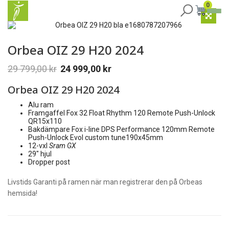
0
Orbea OIZ 29 H20 2024
29 799,00
kr
24 999,00
kr
Orbea OIZ 29 H20 2024
Alu ram
Framgaffel
Fox 32 Float Rhythm 120 Remote Push-Unlock
QR15x110
Bakdämpare Fox i-line DPS Performance 120mm Remote
Push-Unlock Evol custom tune190x45mm
12-vxl
Sram GX
29″ hjul
Dropper post
Livstids Garanti på ramen när man registrerar den på Orbeas
hemsida!