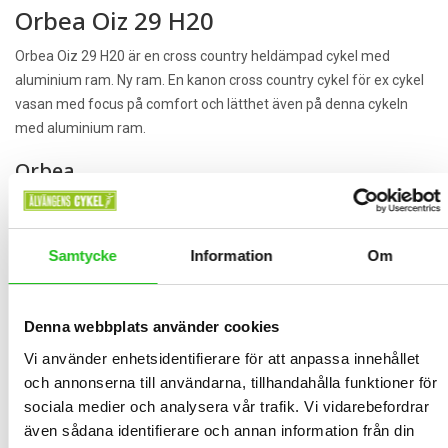
Orbea Oiz 29 H20
Orbea Oiz 29 H20 är en cross country heldämpad cykel med
aluminium ram. Ny ram. En kanon cross country cykel för ex cykel
vasan med focus på comfort och lätthet även på denna cykeln
med aluminium ram.
Orbea
Orbea är ett företag ifrån Spanien som startade år 1840, och är
idag Spaniens största cykeltillverkare. Orbea utvecklar och
tillverkar cyklar i nästan alla kategorier, allt ifrån pendlarcyklar till
Samtycke
Information
Om
mountainbikes och racer cyklar i toppklass.
Orbea producerar prisvärda cyklar i nästan alla kategorier hos
Orbea kan du som kund även designa vissa cyklar själv genom
Denna webbplats använder cookies
Orbeas MyO program. Här kan du bestämma färg, utrustningsnivå
Vi använder enhetsidentifierare för att anpassa innehållet
och ergonomi. Orbea är märket för dig som vill ha en modern cykel
och annonserna till användarna, tillhandahålla funktioner för
med stilren design och de vassaste komponenterna.
sociala medier och analysera vår trafik. Vi vidarebefordrar
även sådana identifierare och annan information från din
Shimano