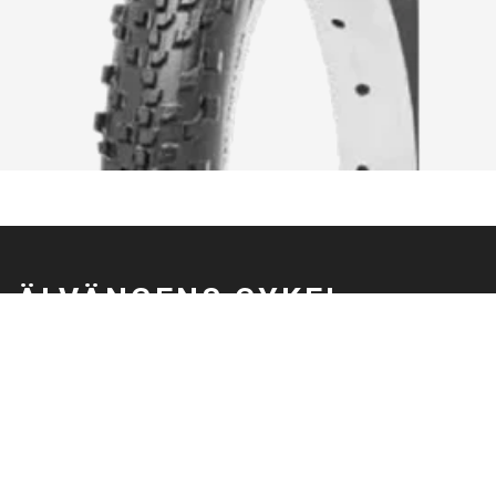
ÄLVÄNGENS CYKEL
Älvängens Cykel erbjuder kvalitetscyklar och service sedan 1949.
Besök butiken i Älvängen eller handla enkelt online – alltid med
professionell montering och stort utbud.
0760051796
Göteborgsvägen 58, 446 32 Älvängen