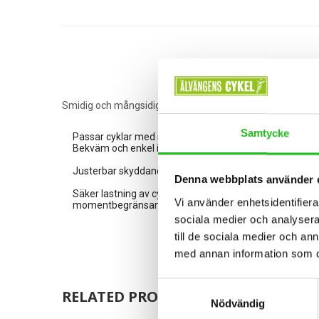
Smidig och mångsidig gaffelmonterad cykelhållare som 
Samtycke
Passar cyklar med skivbromsar
Bekväm och enkel installation av gaffeladaptern för s
Justerbar skyddande hjulrem håller bakhjulet stadigt p
Denna webbplats använder 
Säker lastning av cyklar med snabbfäste tack vare Thul
Vi använder enhetsidentifierar
momentbegränsande vred som klickar när det optimal
sociala medier och analysera 
till de sociala medier och a
med annan information som du 
Samtyckesval
RELATED PRODUCTS
Nödvändig