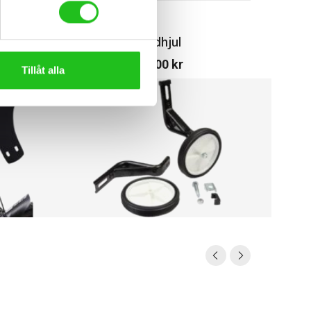
rt
Stödhjul
349,00
kr
Tillåt alla