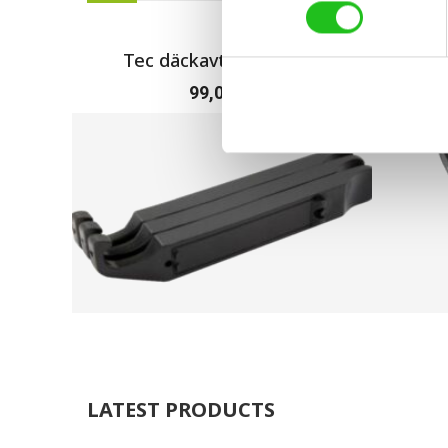
Tec däckavtagare plast
Elit
99,00
kr
LATEST PRODUCTS