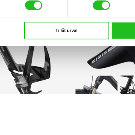
e Cannibal XC Flaskställ
Mudguard bbb sva
219,00
kr
159,00
kr
Tillåt urval