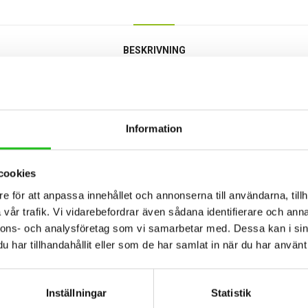
BESKRIVNING
ger bekväm transport av cyklar med snabbfäste.
Information
Cykeln kan låsas fast i cykelhållar
äker montering
Den gaffelmonterade hållaren är 
synlig bekräftelse av korrekt mon
å plats
Montera enkelt cyklar med snabb
cookies
genomgående axel (9–15 mm ell
e AcuTight, ett
Enkelt att ändra hållarens placeri
e för att anpassa innehållet och annonserna till användarna, tillh
a vridmomentet har uppnåtts
Kan monteras på alla Thules takrä
takräcken
vår trafik. Vi vidarebefordrar även sådana identifierare och anna
nnons- och analysföretag som vi samarbetar med. Dessa kan i sin
har tillhandahållit eller som de har samlat in när du har använt 
Inställningar
Statistik