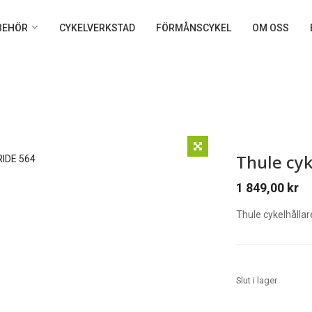
LBEHÖR
CYKELVERKSTAD
FÖRMÅNSCYKEL
OM OSS
Thule cyk
1 849,00
kr
Thule cykelhållar
Slut i lager