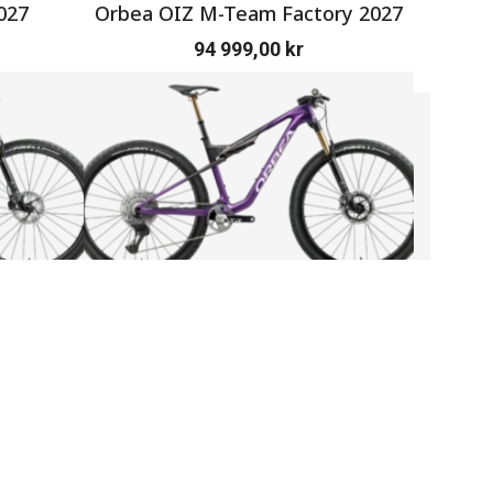
027
Orbea OIZ M-Team Factory 2027
SERV
94 999,00
kr