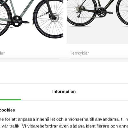
lar
Herrcyklar
ent Starren 9-vxl
Orbea Vector 20 2026
5,00
kr
8 999,00
kr
Information
cookies
e för att anpassa innehållet och annonserna till användarna, tillh
vår trafik. Vi vidarebefordrar även sådana identifierare och anna