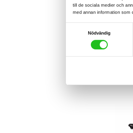
till de sociala medier och a
med annan information som du 
Samtyckesval
Nödvändig
Herrcyk
Cresc
11 49