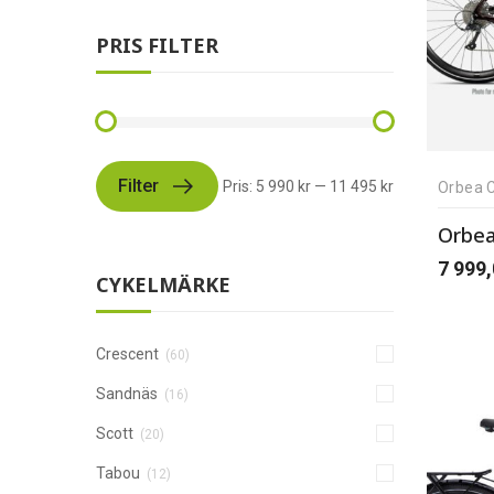
PRIS FILTER
Filter
Pris:
5 990 kr
—
11 495 kr
Orbea C
Orbea
7 999
CYKELMÄRKE
Crescent
(60)
Sandnäs
(16)
Scott
(20)
Tabou
(12)