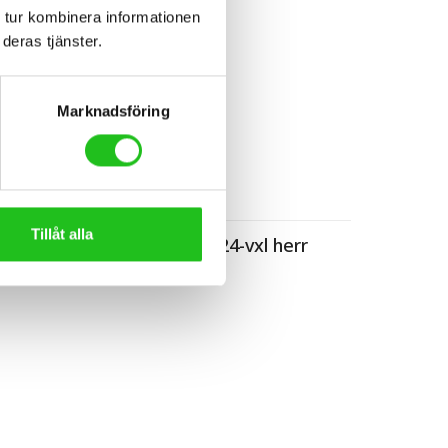
 tur kombinera informationen
deras tjänster.
Marknadsföring
Hybrid/Sport
Tillåt alla
Sandnäs Berlin 24-vxl herr
7 999,00
kr