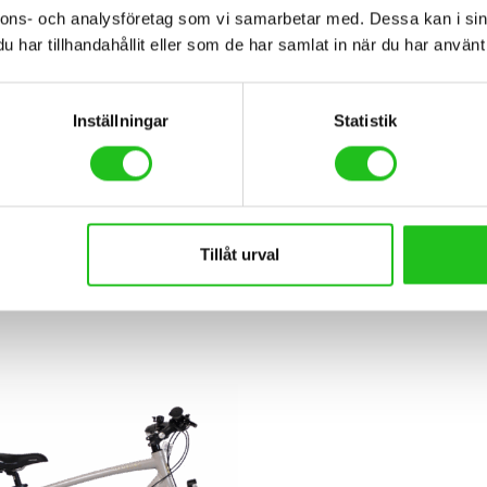
nnons- och analysföretag som vi samarbetar med. Dessa kan i sin
har tillhandahållit eller som de har samlat in när du har använt 
Inställningar
Statistik
lar
Hybrid/Sport
Tillåt urval
ent Kebne 18-vxl 2025
maxim MT 2.2
5,00
kr
5 990,00
kr