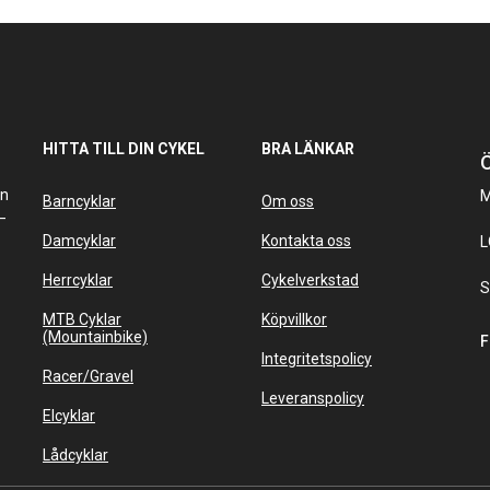
HITTA TILL DIN CYKEL
BRA LÄNKAR
Ö
an
M
Barncyklar
Om oss
–
Damcyklar
Kontakta oss
L
Herrcyklar
Cykelverkstad
S
MTB Cyklar
Köpvillkor
(Mountainbike)
F
Integritetspolicy
Racer/Gravel
Leveranspolicy
Elcyklar
Lådcyklar