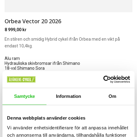
Orbea Vector 20 2026
8 999,00
kr
En stilren och smidig Hybrid cykel ifrån Orbea med en vikt på
endast 10,4kg.
Alu ram
Hydrauliska skivbromsar ifrån Shimano
18-vxl Shimano Sora
Vikta ca 10,4kg
Livstids garanti på ramen när man registrerar cykeln på Orbeas
hemsida.
Samtycke
Information
Om
Rek pris 10499:-
Vårt Pris 8999:-
Denna webbplats använder cookies
Välj Alternativ
Vi använder enhetsidentifierare för att anpassa innehållet
och annonserna till användarna, tillhandahålla funktioner