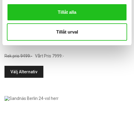
endast ca 11,2kg.
Tillåt alla
Alu ram
Mekaniska skivbromsar ifrån Shimano
16-vxl Shimano Claris
Tillåt urval
Livstids garanti på ramen när man registrerar cykeln på Orbeas
hemsida.
Rek pris 9499:-
Vårt Pris 7999:-
Välj Alternativ