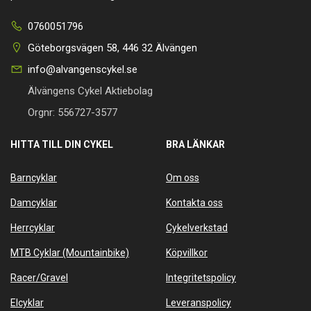
0760051796
Göteborgsvägen 58, 446 32 Älvängen
info@alvangenscykel.se
Älvängens Cykel Aktiebolag
Orgnr: 556727-3577
HITTA TILL DIN CYKEL
BRA LÄNKAR
Barncyklar
Om oss
Damcyklar
Kontakta oss
Herrcyklar
Cykelverkstad
MTB Cyklar (Mountainbike)
Köpvillkor
Racer/Gravel
Integritetspolicy
Elcyklar
Leveranspolicy