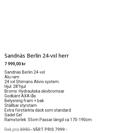
Sandnäs Berlin 24-vxl herr
7 999,00
kr
Sandnäs Berlin 24-vxl
Alu ram
24 vxl Shimano Alivio system.
Hjul: 28″hjul
Broms: Hydrauliska skivbromsar
Godkänt AXA lås
Belysning fram + bak
Ställbar styrstam
Extra förstärkta däck som standard.
Sadel Gel
Ramstorlek :55cm Passar längd ca 170-190cm.
Rek pris
8990:-
VÅRT PRIS 7999:-