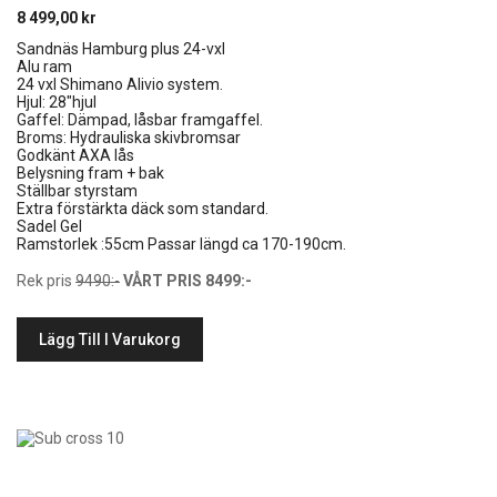
8 499,00
kr
Sandnäs Hamburg plus 24-vxl
Alu ram
24 vxl Shimano Alivio system.
Hjul: 28″hjul
Gaffel: Dämpad, låsbar framgaffel.
Broms: Hydrauliska skivbromsar
Godkänt AXA lås
Belysning fram + bak
Ställbar styrstam
Extra förstärkta däck som standard.
Sadel Gel
Ramstorlek :55cm Passar längd ca 170-190cm.
Rek pris
9490:-
VÅRT PRIS 8499:-
Lägg Till I Varukorg