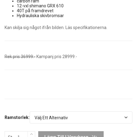
carbon ram
12-vxl shimano GRX 610
40T på framdrevet
Hydrauliska skivbromsar
Kan skilja sig något ifrån bilden. Läs specifikationerna.
Rek pris 36999:-
Kampanj pris 28999:-
Ramstorlek: