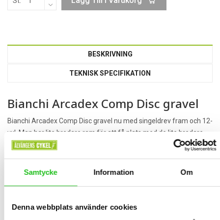
Lägg Till I Varukorg
St.
BESKRIVNING
TEKNISK SPECIFIKATION
Bianchi Arcadex Comp Disc gravel
Bianchi Arcadex Comp Disc gravel nu med singeldrev fram och 12-
vxl. Man har lite bredare ram för att få plats med de lite bredare
däcken(dubbdäck för vintern inga problem). Höjt upp styret för
mer komfort. Hydrauliska skivbromsar som bromsar i alla väder.
Styret är ett riktigt komfort bock styre som gör sittställningen
Samtycke
Information
Om
perfekt. Vill man så monterar man på smalare däck så har vi en
racer för den lite mer snabbe cyklisten.
Denna webbplats använder cookies
Bianchi