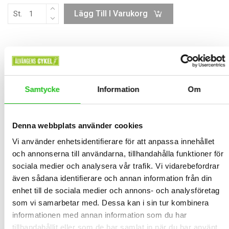
Lägg Till I Varukorg
St.
BESKRIVNING
Samtycke
Information
Om
TEKNISK SPECIFIKATION
Bianchi XR16 – Säker, lätt och rolig att
Denna webbplats använder cookies
cykla
Vi använder enhetsidentifierare för att anpassa innehållet
Bianchi XR16
är en högkvalitativ
16-tums barncykel
som passar
och annonserna till användarna, tillhandahålla funktioner för
barn med en längd på cirka
105–120 cm
. Den lätta
sociala medier och analysera vår trafik. Vi vidarebefordrar
aluminiumramen gör cykeln enkel att manövrera och ger barnet
även sådana identifierare och annan information från din
en trygg och bekväm cykelupplevelse.
enhet till de sociala medier och annons- och analysföretag
Cykeln är utrustad med kraftfulla
V-bromsar
, slitstarka 16-
som vi samarbetar med. Dessa kan i sin tur kombinera
tumshjul och en bekväm sadel. De medföljande stödhjulen kan
informationen med annan information som du har
enkelt monteras eller tas bort när barnet är redo att cykla på egen
tillhandahållit eller som de har samlat in när du har använt