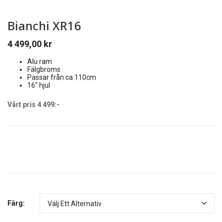
Bianchi XR16
4 499,00
kr
Alu ram
Fälgbroms
Passar från ca 110cm
16″ hjul
Vårt pris 4 499:-
Färg: