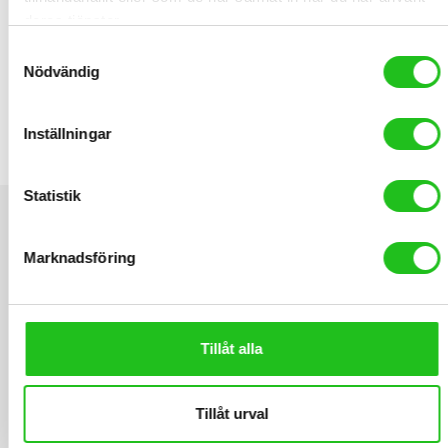
hand. Bianchi XR16 kombinerar italiensk design, hög kvalitet och
deras tjänster.
hållbara komponenter för många års cykelglädje.
Samtyckesval
Nödvändig
YOU MAY ALSO LIKE…
Inställningar
BBB FuelTank Flaskhållare
125,00
kr
Statistik
Marknadsföring
Tillåt alla
Tillåt urval