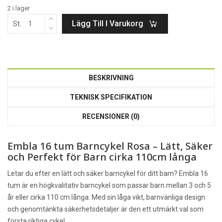
2 i lager
Lägg Till I Varukorg
St.
BESKRIVNING
TEKNISK SPECIFIKATION
RECENSIONER (0)
Embla 16 tum Barncykel Rosa – Lätt, Säker
och Perfekt för Barn cirka 110cm långa
Letar du efter en lätt och säker barncykel för ditt barn? Embla 16
tum är en högkvalitativ barncykel som passar barn mellan 3 och 5
år eller cirka 110 cm långa. Med sin låga vikt, barnvänliga design
och genomtänkta säkerhetsdetaljer är den ett utmärkt val som
första riktiga cykel.