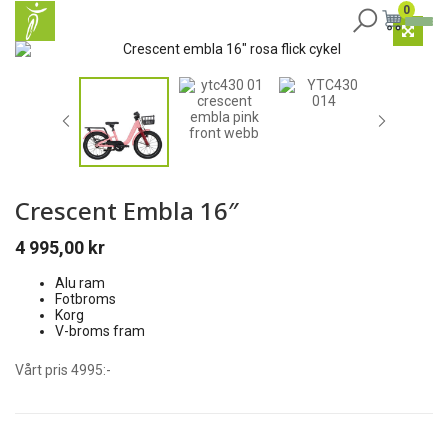
0
Crescent Embla 16″
4 995,00
kr
Alu ram
Fotbroms
Korg
V-broms fram
Vårt pris 4995:-