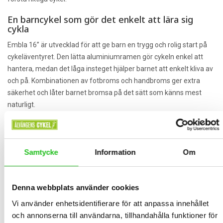
En barncykel som gör det enkelt att lära sig
cykla
Embla 16” är utvecklad för att ge barn en trygg och rolig start på
cykeläventyret. Den lätta aluminiumramen gör cykeln enkel att
hantera, medan det låga insteget hjälper barnet att enkelt kliva av
och på. Kombinationen av fotbroms och handbroms ger extra
säkerhet och låter barnet bromsa på det sätt som känns mest
naturligt.
Därför väljer många föräldrar Embla 16 tum
Lätt aluminiumram
– gör cykeln smidig att styra och enkel
att cykla på.
Samtycke
Information
Om
Stabil och bekväm körning
– breda reflexdäck ger bra
grepp, balans och komfort på olika underlag.
Denna webbplats använder cookies
Fullutrustad från start
– pakethållare med klicksystem,
matchande cykelkorg, stöd, ringklocka och skärmar ingår.
Vi använder enhetsidentifierare för att anpassa innehållet
och annonserna till användarna, tillhandahålla funktioner för
Hållbar barncykel för många års användning