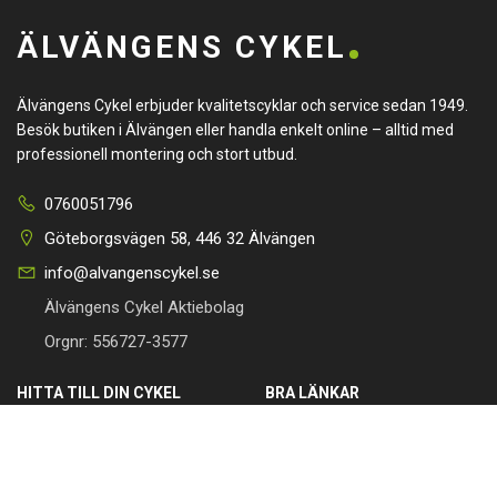
ÄLVÄNGENS CYKEL
Älvängens Cykel erbjuder kvalitetscyklar och service sedan 1949.
Besök butiken i Älvängen eller handla enkelt online – alltid med
professionell montering och stort utbud.
0760051796
Göteborgsvägen 58, 446 32 Älvängen
info@alvangenscykel.se
Älvängens Cykel Aktiebolag
Orgnr: 556727-3577
HITTA TILL DIN CYKEL
BRA LÄNKAR
Barncyklar
Om oss
Damcyklar
Kontakta oss