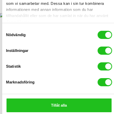
Kryptonite Evolution plug-in kätting
som vi samarbetar med. Dessa kan i sin tur kombinera
529,00
kr
–
649,00
kr
informationen med annan information som du har
Price
tillhandahållit eller som de har samlat in när du har använt
range:
529,00 kr
deras tjänster.
through
649,00 kr
Samtyckesval
Nödvändig
Inställningar
Statistik
Marknadsföring
LATEST PRODUCTS
Däck CST 20×2.125 54-406
Tillåt alla
199,00
kr