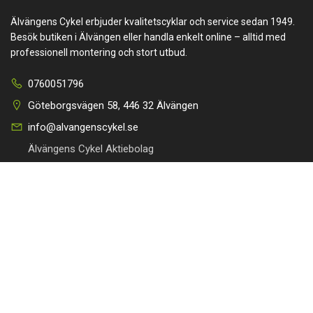
Älvängens Cykel erbjuder kvalitetscyklar och service sedan 1949.
Besök butiken i Älvängen eller handla enkelt online – alltid med
professionell montering och stort utbud.
0760051796
Göteborgsvägen 58, 446 32 Älvängen
info@alvangenscykel.se
Älvängens Cykel Aktiebolag
Orgnr: 556727-3577
HITTA TILL DIN CYKEL
BRA LÄNKAR
Barncyklar
Om oss
Damcyklar
Kontakta oss
Herrcyklar
Cykelverkstad
MTB Cyklar (Mountainbike)
Köpvillkor