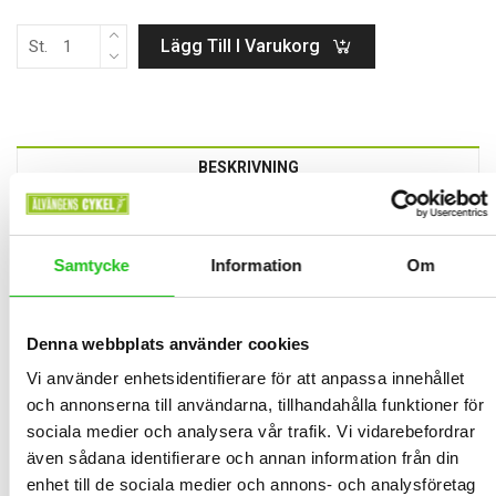
Lägg Till I Varukorg
St.
BESKRIVNING
Kryptonite Evolution fold cykellås.
Kryptonite Evolution Fold är ett vikbart och SFF-godkänt lås med
Samtycke
Information
Om
5,4 mm härdade stållänkar, 90 cm längd och smidigt
transportfäste – ett säkert och flexibelt val, perfekt även för
elcyklar.
Denna webbplats använder cookies
Vi använder enhetsidentifierare för att anpassa innehållet
RELATED PRODUCTS
och annonserna till användarna, tillhandahålla funktioner för
sociala medier och analysera vår trafik. Vi vidarebefordrar
även sådana identifierare och annan information från din
enhet till de sociala medier och annons- och analysföretag