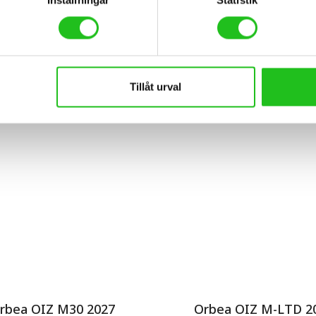
a lås med ramfäste
Tabou Rocket Lite M
598,00
kr
4 290,00
kr
Tillåt urval
rbea OIZ M30 2027
Orbea OIZ M-LTD 2