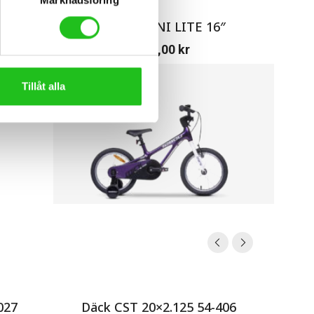
G 16″
TABOU MINI LITE 16″
Ab
4 290,00
kr
Tillåt alla
027
Däck CST 20×2.125 54-406
Or