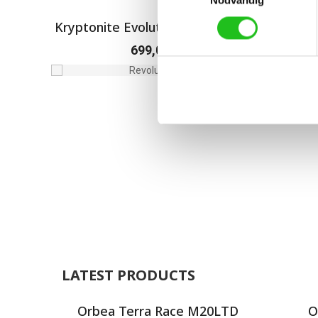
Kryptonite Evolution STD bygellås
Ax
699,00
kr
LATEST PRODUCTS
Orbea Terra Race M20LTD
O