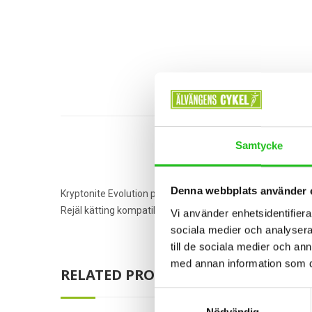
Samtycke
Denna webbplats använder 
Kryptonite Evolution plug-in kätting
Rejäl kätting kompatibel med AXA ringlås. Finns i två lä
Vi använder enhetsidentifierar
sociala medier och analysera 
till de sociala medier och a
med annan information som du 
RELATED PRODUCTS
Samtyckesval
Nödvändig