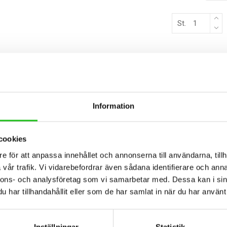
St.
BESKRIVNING
Information
cookies
ngder. 120×9 och 150x6cm.
e för att anpassa innehållet och annonserna till användarna, tillh
vår trafik. Vi vidarebefordrar även sådana identifierare och anna
nnons- och analysföretag som vi samarbetar med. Dessa kan i sin
har tillhandahållit eller som de har samlat in när du har använt 
Inställningar
Statistik