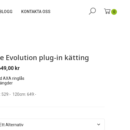
BLOGG
KONTAKTA OSS
0
e Evolution plug-in kätting
649,00
kr
d AXA ringlås
 längder
: 529:- 120cm: 649:-