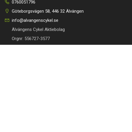
0760051796
Göteborgsvägen 58, 446 32 Älvängen
info@alvangenscykel.se
Älvängens Cykel Aktiebolag
Orgnr: 556727-3577
HITTA TILL DIN CYKEL
BRA LÄNKAR
Barncyklar
Om oss
Damcyklar
Kontakta oss
Herrcyklar
Cykelverkstad
MTB Cyklar (Mountainbike)
Köpvillkor
Racer/Gravel
Integritetspolicy
Elcyklar
Leveranspolicy
Lådcyklar