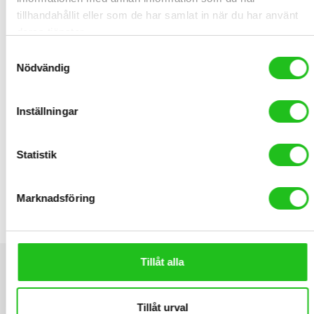
tillhandahållit eller som de har samlat in när du har använt
deras tjänster.
Samtyckesval
Nödvändig
Inställningar
Statistik
LATEST PRODUCTS
Marknadsföring
Däck CST 20×2.125 54-406
199,00
kr
Tillåt alla
Tillåt urval