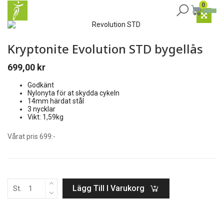
0
Kryptonite Evolution STD bygellås
699,00
kr
Godkänt
Nylonyta för at skydda cykeln
14mm härdat stål
3 nycklar
Vikt: 1,59kg
Vårat pris 699:-
Lägg Till I Varukorg
St.