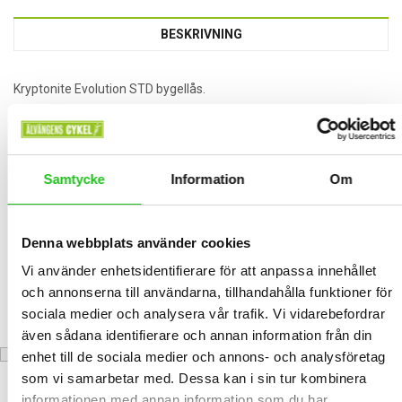
BESKRIVNING
Kryptonite Evolution STD bygellås.
Kryptonite Evolution Standard är ett klassiskt och kraftfullt
bygellås som kombinerar hög säkerhet med smidig användning,
levereras med ett praktiskt fäste och har bygel samt låsmekanism
klädda i slitstarkt, följsamt nylon för att skydda din cykel mot repor.
Samtycke
Information
Om
RELATED PRODUCTS
Denna webbplats använder cookies
Vi använder enhetsidentifierare för att anpassa innehållet
och annonserna till användarna, tillhandahålla funktioner för
TABOU MINI LITE 16″
sociala medier och analysera vår trafik. Vi vidarebefordrar
4 290,00
kr
även sådana identifierare och annan information från din
enhet till de sociala medier och annons- och analysföretag
som vi samarbetar med. Dessa kan i sin tur kombinera
informationen med annan information som du har