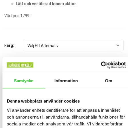
Lätt och ventilerad konstruktion
Vårt pris 1799:-
Färg:
Storlek:
Samtycke
Information
Om
Lägg Till I Varukorg
St.
Denna webbplats använder cookies
Vi använder enhetsidentifierare för att anpassa innehållet
BESKRIVNING
och annonserna till användarna, tillhandahålla funktioner för
sociala medier och analysera vår trafik. Vi vidarebefordrar
TEKNISK SPECIFIKATION