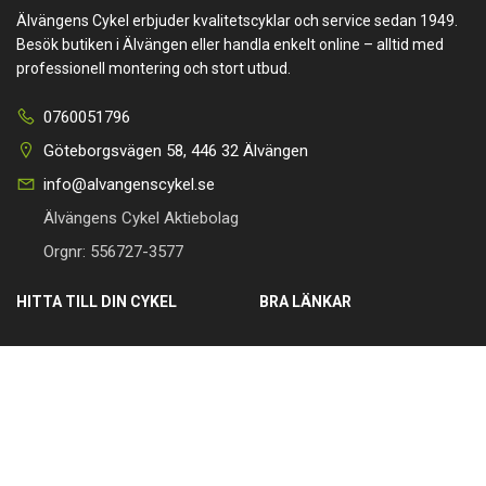
Älvängens Cykel erbjuder kvalitetscyklar och service sedan 1949.
Besök butiken i Älvängen eller handla enkelt online – alltid med
professionell montering och stort utbud.
0760051796
Göteborgsvägen 58, 446 32 Älvängen
info@alvangenscykel.se
Älvängens Cykel Aktiebolag
Orgnr: 556727-3577
HITTA TILL DIN CYKEL
BRA LÄNKAR
Barncyklar
Om oss
Damcyklar
Kontakta oss
Herrcyklar
Cykelverkstad
MTB Cyklar (Mountainbike)
Köpvillkor