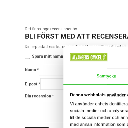
Det finns inga recensioner än.
BLI FÖRST MED ATT RECENSER
Din e-postadress kommer inte publiceras.
Obligatoriska f
Spara mitt namn, min e-postadress och webbplats i
Namn
*
Samtycke
E-post
*
Denna webbplats använder 
Din recension
*
Vi använder enhetsidentifierar
sociala medier och analysera 
till de sociala medier och a
med annan information som du 