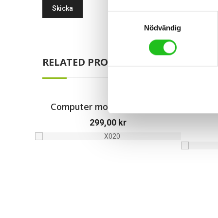
Samtyckesval
Nödvändig
RELATED PRODUCTS
Computer mount topcap oc
Comp H
299,00
kr