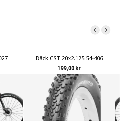
027
Däck CST 20×2.125 54-406
Or
199,00
kr