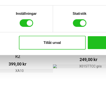
Inställningar
Statistik
Tillåt urval
older F/PLATE OC CM-02
Orbea Oiz cableguide 
R2
249,00
kr
399,00
kr