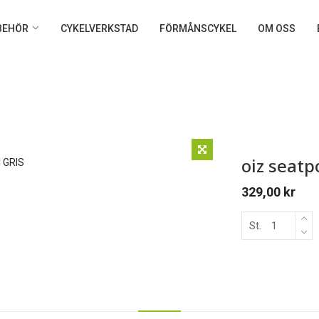
LBEHÖR
CYKELVERKSTAD
FÖRMÅNSCYKEL
OM OSS
oiz seat
329,00
kr
St.