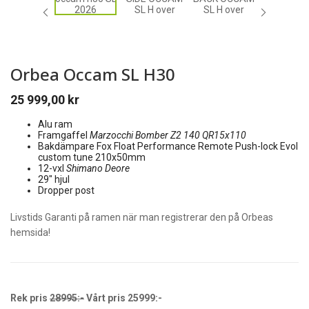
Orbea Occam SL H30
25 999,00
kr
Alu ram
Framgaffel
Marzocchi Bomber Z2 140 QR15x110
Bakdämpare Fox Float Performance Remote Push-lock Evol
custom tune 210x50mm
12-vxl
Shimano Deore
29″ hjul
Dropper post
Livstids Garanti på ramen när man registrerar den på Orbeas
hemsida!
Rek pris
28995:-
Vårt pris 25999:-