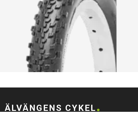
ÄLVÄNGENS CYKEL
Älvängens Cykel erbjuder kvalitetscyklar och service sedan 1949.
Besök butiken i Älvängen eller handla enkelt online – alltid med
professionell montering och stort utbud.