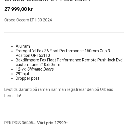
27 999,00
kr
Orbea Occam LT H30 2024
Alu ram
Framgaffel Fox 36 Float Performance 160mm Grip 3-
Position QR15x110
Bakdämpare Fox Float Performance Remote Push-lock Evol
custom tune 210x50mm
12-vxl
Shimano Deore
29″ hjul
Dropper post
Livstids Garanti på ramen när man registrerar den på Orbeas
hemsida!
REK PRIS
36995:-
Vårt pris 27999:-