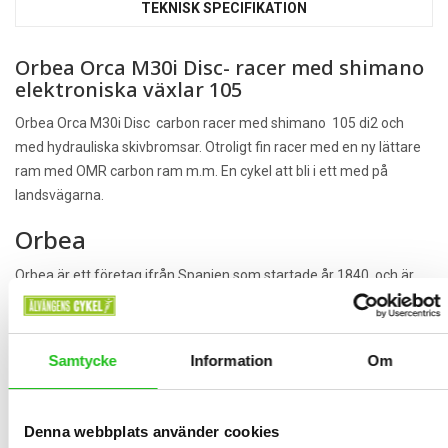
TEKNISK SPECIFIKATION
Orbea Orca M30i Disc- racer med shimano
elektroniska växlar 105
Orbea Orca M30i Disc carbon racer med shimano 105 di2 och
med hydrauliska skivbromsar. Otroligt fin racer med en ny lättare
ram med OMR carbon ram m.m. En cykel att bli i ett med på
landsvägarna.
Orbea
Orbea är ett företag ifrån Spanien som startade år 1840, och är
idag Spaniens största cykeltillverkare. Orbea utvecklar och
tillverkar cyklar i nästan alla kategorier, allt ifrån pendlarcyklar till
mountainbikes och racer cyklar i toppklass.
Samtycke
Information
Om
Orbea producerar prisvärda cyklar i nästan alla kategorier hos
Orbea kan du som kund även designa vissa cyklar själv genom
Orbeas MyO program. Här kan du bestämma färg, utrustningsnivå
Denna webbplats använder cookies
och ergonomi. Orbea är märket för dig som vill ha en modern cykel