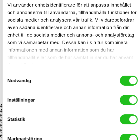
Vi använder enhetsidentifierare för att anpassa innehållet
med stilren design och de vassaste komponenterna.
och annonserna till användarna, tillhandahålla funktioner för
Shimano
sociala medier och analysera vår trafik. Vi vidarebefordrar
även sådana identifierare och annan information från din
Shimano är världens största tillverkare av cykelkomponenter,
enhet till de sociala medier och annons- och analysföretag
sedan dom startade företaget 1921 i Osaka Japan har dom varit
som vi samarbetar med. Dessa kan i sin tur kombinera
ledande inom cykelindustrin. Tack vare stor satsning på forskning
informationen med annan information som du har
och utveckling, har shimano några av dem bästa komponenterna
tillhandahållit eller som de har samlat in när du har använt
på marknaden. Shimano cykelkomponenter är en garanti för hög
deras tjänster.
kvalitet. Shimano tillverkar inte bara komponenter, dem tillverkar
Samtyckesval
även Shimano cykelskor, Shimano cykelglasögon och Shimano
Nödvändig
cykeltillbehör.
BICYCLE SIZE GUIDE
Inställningar
47cm 155-160 cm
49cm 160-166 cm
51cm 167-172 cm
Statistik
53cm 173-179 cm
55cm 180-185 cm
57cm 186-191 cm
60cm 192-207 cm
Marknadsföring