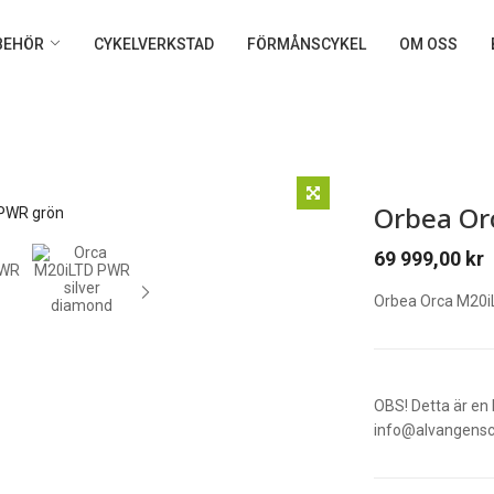
LBEHÖR
CYKELVERKSTAD
FÖRMÅNSCYKEL
OM OSS
Orbea Or
69 999,00
kr
Orbea Orca M20i
OBS! Detta är en 
info@alvangenscy