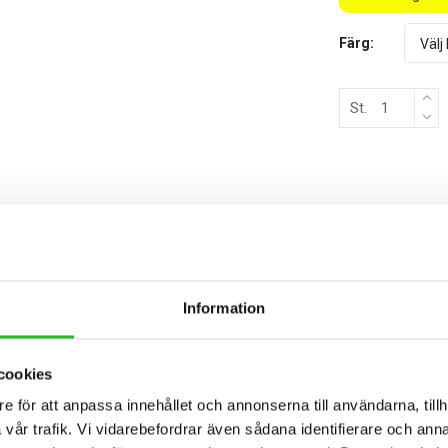
Färg:
St.
BESKRIVNING
TEKNISK SPECIFIKATION
Information
ision, kraft och stil. Med toppmodern teknologi och en genomtänkt desi
cookies
som maximerar din effektivitet.
e för att anpassa innehållet och annonserna till användarna, tillh
ecision, perfekt för träning och utveckling.
vår trafik. Vi vidarebefordrar även sådana identifierare och anna
 för längre turer.