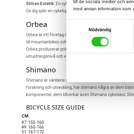
till de sociala medier och a
Stilren Estetik:
En cykel som presterar lika bra som den se
med annan information som du 
Ge dig själv en cykelupplevelse som kombinerar teknolog
Orbea
Samtyckesval
Nödvändig
Orbea är ett företag ifrån Spanien som startade år 1840, oc
till mountainbikes och racer cyklar i toppklass.
Orbea producerar prisvärda cyklar i nästan alla kategor
utrustningsnivå och ergonomi. Orbea är märket för dig s
Shimano
Shimano är världens största tillverkare av cykelkomponen
forskning och utveckling, har shimano några av dem bäst
komponenter, dem tillverkar även Shimano cykelskor, Shi
BICYCLE SIZE GUIDE
CM
47: 155-160
49: 160-166
51: 167-172