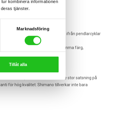
 tur kombinera informationen
deras tjänster.
Marknadsföring
 cyklar i nästan alla kategorier, allt ifrån pendlarcyklar
Orbeas MyO program. Här kan du bestämma färg,
nterna.
Tillåt alla
dande inom cykelindustrin. Tack vare stor satsning på
 för hög kvalitet. Shimano tillverkar inte bara