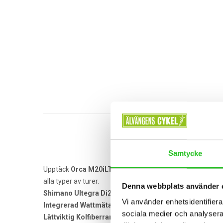
Samtycke
Upptäck
Orca M20iLTD PWR
, en cykel som förenar prec
alla typer av turer.
Denna webbplats använder 
Shimano Ultegra Di2 Växlar:
Sömlös elektronisk växling 
Vi använder enhetsidentifierar
Integrerad Wattmätare:
Håll koll på din prestation med pr
sociala medier och analysera 
Lättviktig Kolfiberram:
Balans mellan komfort och styvhet