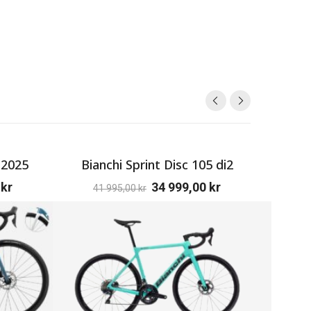
 2025
Bianchi Sprint Disc 105 di2
Gri
0
kr
34 999,00
kr
41 995,00
kr