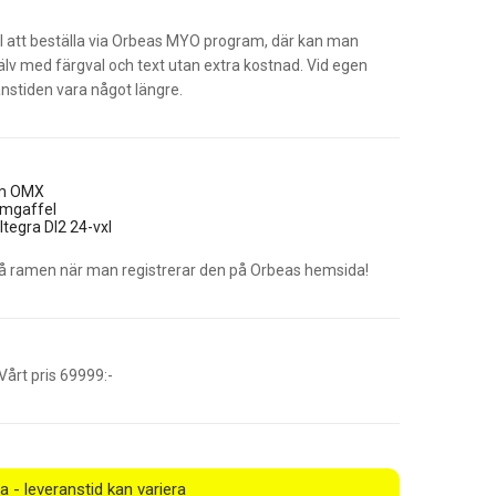
ill att beställa via Orbeas MYO program, där kan man
älv med färgval och text utan extra kostnad. Vid egen
nstiden vara något längre.
am OMX
amgaffel
tegra DI2 24-vxl
 på ramen när man registrerar den på Orbeas hemsida!
årt pris 69999:-
a - leveranstid kan variera