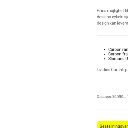
Finns möjlighet t
designa cykeln sj
design kan levera
Carbon r
Carbon fr
Shimano Ul
Livstids Garanti
Rek pris 79999:-
V
Beställningsvar