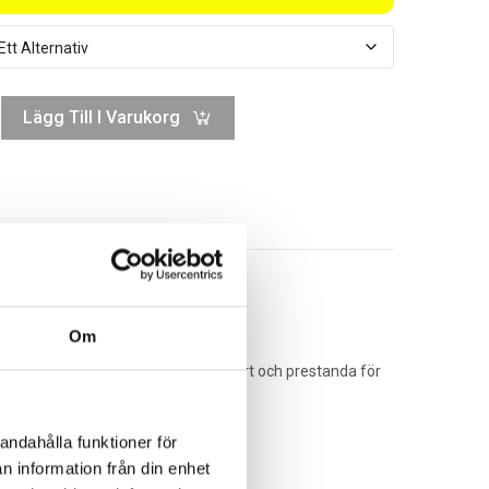
Lägg Till I Varukorg
Om
gn levererar denna cykel både komfort och prestanda för
andahålla funktioner för
n information från din enhet