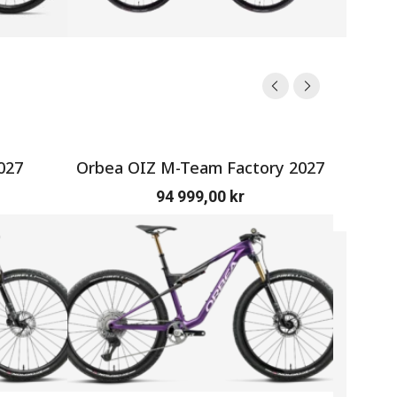
027
Orbea OIZ M-Team Factory 2027
SERV
94 999,00
kr