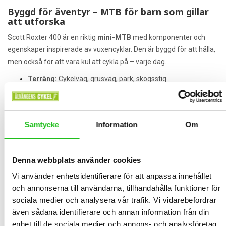
Byggd för äventyr – MTB för barn som gillar
att utforska
Scott Roxter 400 är en riktig
mini-MTB
med komponenter och
egenskaper inspirerade av vuxencyklar. Den är byggd för att hålla,
men också för att vara kul att cykla på – varje dag.
Terräng:
Cykelväg, grusväg, park, skogsstig
Användning:
Pendling till skolan, fritidslek, helgäventyr
Samtycke
Information
Om
Sammanfattning – varför välja Scott Roxter
400 24”
Lätt och hållbar ram i aluminium
Denna webbplats använder cookies
Vi använder enhetsidentifierare för att anpassa innehållet
Säkerhet med mekaniska skivbromsar
och annonserna till användarna, tillhandahålla funktioner för
sociala medier och analysera vår trafik. Vi vidarebefordrar
Sportig MTB-look som barn älskar
även sådana identifierare och annan information från din
enhet till de sociala medier och annons- och analysföretag
Bekväm och stabil för växande cyklister