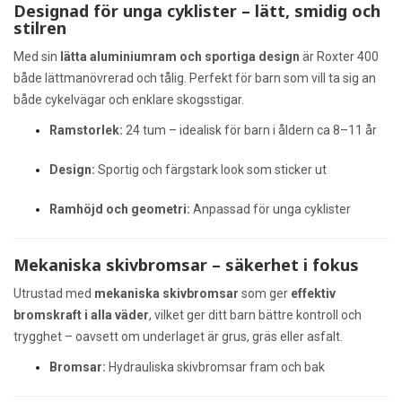
Designad för unga cyklister – lätt, smidig och
stilren
Med sin
lätta aluminiumram och sportiga design
är Roxter 400
både lättmanövrerad och tålig. Perfekt för barn som vill ta sig an
både cykelvägar och enklare skogsstigar.
Ramstorlek:
24 tum – idealisk för barn i åldern ca 8–11 år
Design:
Sportig och färgstark look som sticker ut
Ramhöjd och geometri:
Anpassad för unga cyklister
Mekaniska skivbromsar – säkerhet i fokus
Utrustad med
mekaniska skivbromsar
som ger
effektiv
bromskraft i alla väder
, vilket ger ditt barn bättre kontroll och
trygghet – oavsett om underlaget är grus, gräs eller asfalt.
Bromsar:
Hydrauliska skivbromsar fram och bak