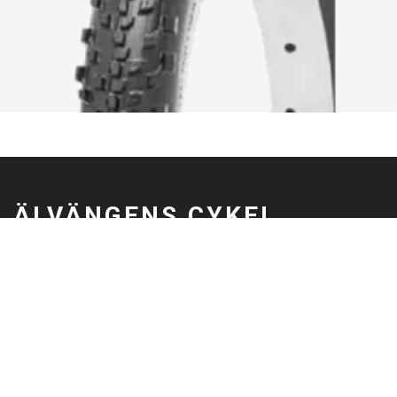
ÄLVÄNGENS CYKEL
Älvängens Cykel erbjuder kvalitetscyklar och service sedan 1949.
Besök butiken i Älvängen eller handla enkelt online – alltid med
professionell montering och stort utbud.
0760051796
Göteborgsvägen 58, 446 32 Älvängen
info@alvangenscykel.se